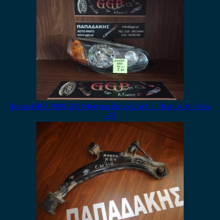
Honda HRV 1999-2001 Φανάρι Εμπρός Δεξί – Πορτοκαλί Φλας
– Ο