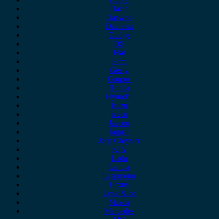
Dacia
Daewoo
Daihatsu
Dodge
DS
Fiat
Ford
Geely
Gonow
Honda
Hyundai
Isuzu
iveco
Jaecoo
Jaguar
Jeep Chrysler
KIA
Lada
Lancia
Leapmotor
Lexus
Lynk & co
Mazda
Mercedes