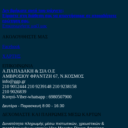
Δεν βρήκατε αυτό που ψάχνετε;
Είμαστε στη διάθεση σας να απαντήσουμε σε οποιαδήποτε
ερώτηση σας.
Επικοινωνήστε μαζί μας
ΑΚΟΛΟΥΘΗΣΤΕ ΜΑΣ
Facebook
ΧΑΡΤΗΣ
ΕΠΙΚΟΙΝΩΝΙΑ
Α.ΠΑΠΑΔΑΚΗ & ΣΙΑ Ο.Ε
ΑΜΒΡΟΣΙΟΥ ΦΡΑΝΤΖΗ 67, Ν.ΚΟΣΜΟΣ
info@ggp.gr
210 9012444
210 9239148
210 9238158
210 9026839
Κινητό-Viber-whatsapp : 6980507900
Δευτέρα - Παρασκευή 8:00 - 16:30
ΔΕΧΟΜΑΣΤΕ ΚΑΙ ΠΛΗΡΩΜΕΣ ΜΕΣΩ ΚΑΡΤΩΝ
Δυνατότητα πληρωμής μέσω πιστωτικών, χρεωστικών &
προπληρωμένων καρτών Visa,Maestro,Diners,American