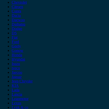
Chevrolet
Citroen
Cupra
Dacia
Daewoo
Daihatsu
Dodge
DS
Fiat
Ford
Geely
Gonow
Honda
Hyundai
Isuzu
iveco
Jaecoo
Jaguar
Jeep Chrysler
KIA
Lada
Lancia
Leapmotor
Lexus
Lynk & co