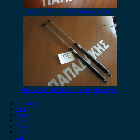
Honda HRV 1996-2006 ψαλίδι εμπρός δεξί
Honda HRV 1999-2006 αμορτισέρ πίσω πόρτας
Alfa Romeo
Audi
Austin
Acura
BMW
BYD
Chery