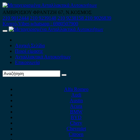
Skip
to
ΑΜΒΡΟΣΙΟΥ ΦΡΑΝΤΖΗ 67, Ν.ΚΟΣΜΟΣ
content
210 9012444
210 9239148
210 9238158
210 9026839
Κινητό-Viber-whatsapp : 6980507900
Primary
Menu
Αρχική Σελίδα
Ποιοί είμαστε
Ανταλλακτικά Αυτοκινήτων
Επικοινωνία
Alfa Romeo
Audi
Austin
Acura
BMW
BYD
Chery
Chevrolet
Citroen
Cupra