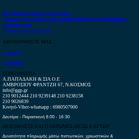
Δεν βρήκατε αυτό που ψάχνετε;
Είμαστε στη διάθεση σας να απαντήσουμε σε οποιαδήποτε
ερώτηση σας.
Επικοινωνήστε μαζί μας
ΑΚΟΛΟΥΘΗΣΤΕ ΜΑΣ
Facebook
ΧΑΡΤΗΣ
ΕΠΙΚΟΙΝΩΝΙΑ
Α.ΠΑΠΑΔΑΚΗ & ΣΙΑ Ο.Ε
ΑΜΒΡΟΣΙΟΥ ΦΡΑΝΤΖΗ 67, Ν.ΚΟΣΜΟΣ
info@ggp.gr
210 9012444
210 9239148
210 9238158
210 9026839
Κινητό-Viber-whatsapp : 6980507900
Δευτέρα - Παρασκευή 8:00 - 16:30
ΔΕΧΟΜΑΣΤΕ ΚΑΙ ΠΛΗΡΩΜΕΣ ΜΕΣΩ ΚΑΡΤΩΝ
Δυνατότητα πληρωμής μέσω πιστωτικών, χρεωστικών &