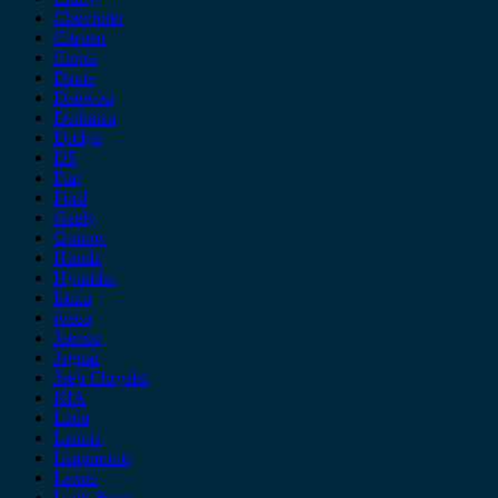
Chevrolet
Citroen
Cupra
Dacia
Daewoo
Daihatsu
Dodge
DS
Fiat
Ford
Geely
Gonow
Honda
Hyundai
Isuzu
iveco
Jaecoo
Jaguar
Jeep Chrysler
KIA
Lada
Lancia
Leapmotor
Lexus
Lynk & co