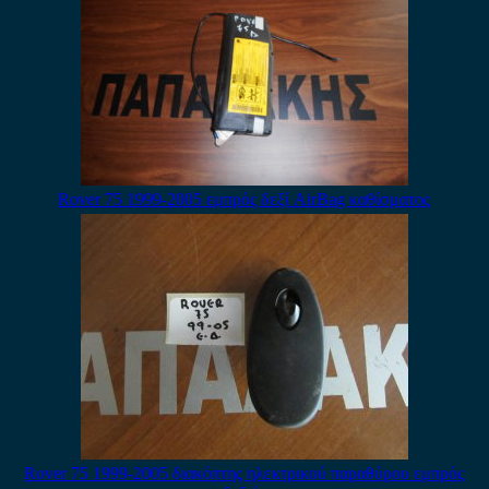
Rover 75 1999-2005 εμπρός δεξί AirBag καθίσματος
Rover 75 1999-2005 διακόπτης ηλεκτρικού παραθύρου εμπρός