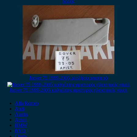
δεξιός
Rover 75 1999-2005 αλεξήλιο αριστερό
Rover 75 1999-2005 καθρέπτης αριστερός ηλεκτρικός νίκελ
Alfa Romeo
Audi
Austin
Acura
BMW
BYD
Chery