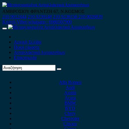
Skip
to
ΑΜΒΡΟΣΙΟΥ ΦΡΑΝΤΖΗ 67, Ν.ΚΟΣΜΟΣ
content
210 9012444
210 9239148
210 9238158
210 9026839
Κινητό-Viber-whatsapp : 6980507900
Primary
Menu
Αρχική Σελίδα
Ποιοί είμαστε
Ανταλλακτικά Αυτοκινήτων
Επικοινωνία
Alfa Romeo
Audi
Austin
Acura
BMW
BYD
Chery
Chevrolet
Citroen
Cupra