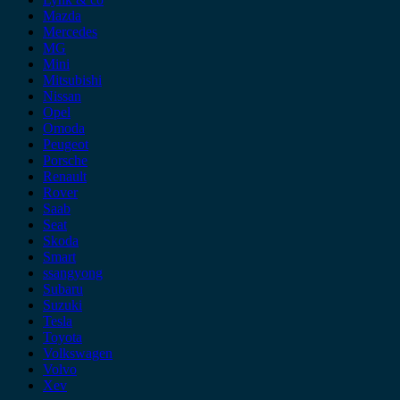
Mazda
Mercedes
MG
Mini
Mitsubishi
Nissan
Opel
Omoda
Peugeot
Porsche
Renault
Rover
Saab
Seat
Skoda
Smart
ssangyong
Subaru
Suzuki
Tesla
Toyota
Volkswagen
Volvo
Xev