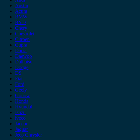
Austin
Acura
BMW
BYD
Chery
Chevrolet
Citroen
Cupra
Dacia
Daewoo
Daihatsu
Dodge
DS
Fiat
Ford
Geely
Gonow
Honda
Hyundai
Isuzu
iveco
Jaecoo
Jaguar
Jeep Chrysler