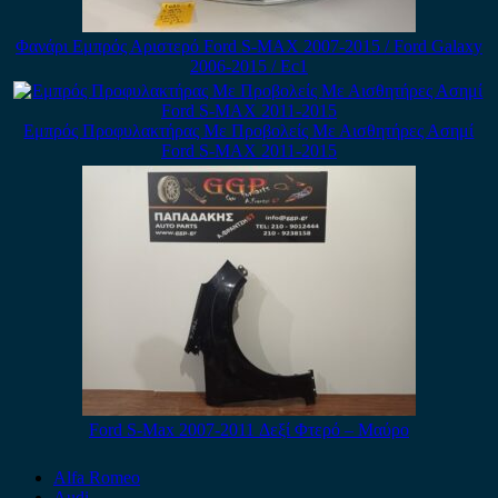
Φανάρι Εμπρός Αριστερό Ford S-MAX 2007-2015 / Ford Galaxy
2006-2015 / Εc1
Εμπρός Προφυλακτήρας Με Προβολείς Με Αισθητήρες Ασημί
Ford S-MAX 2011-2015
Ford S-Max 2007-2011 Δεξί Φτερό – Μαύρο
Alfa Romeo
Audi