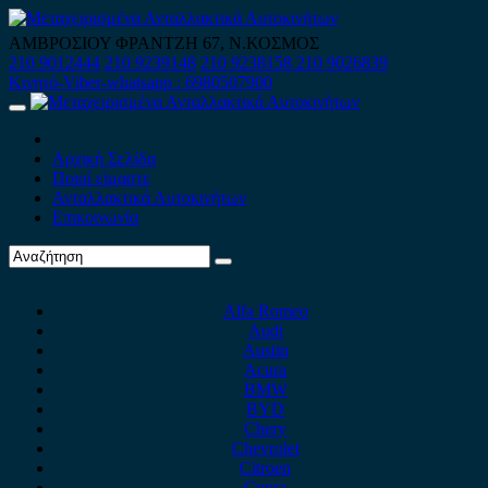
Skip
to
ΑΜΒΡΟΣΙΟΥ ΦΡΑΝΤΖΗ 67, Ν.ΚΟΣΜΟΣ
content
210 9012444
210 9239148
210 9238158
210 9026839
Κινητό-Viber-whatsapp : 6980507900
Primary
Menu
Αρχική Σελίδα
Ποιοί είμαστε
Ανταλλακτικά Αυτοκινήτων
Επικοινωνία
Alfa Romeo
Audi
Austin
Acura
BMW
BYD
Chery
Chevrolet
Citroen
Cupra