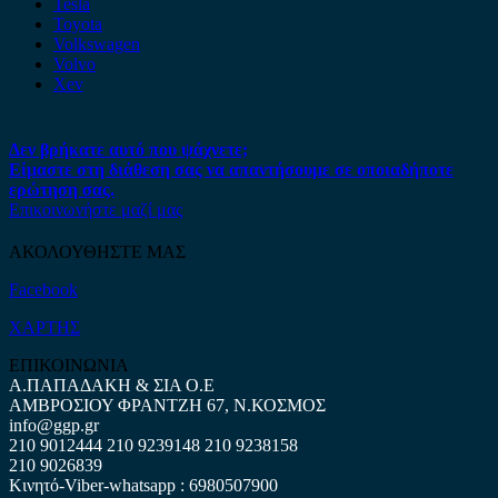
Tesla
Toyota
Volkswagen
Volvo
Xev
Δεν βρήκατε αυτό που ψάχνετε;
Είμαστε στη διάθεση σας να απαντήσουμε σε οποιαδήποτε
ερώτηση σας.
Επικοινωνήστε μαζί μας
ΑΚΟΛΟΥΘΗΣΤΕ ΜΑΣ
Facebook
ΧΑΡΤΗΣ
ΕΠΙΚΟΙΝΩΝΙΑ
Α.ΠΑΠΑΔΑΚΗ & ΣΙΑ Ο.Ε
ΑΜΒΡΟΣΙΟΥ ΦΡΑΝΤΖΗ 67, Ν.ΚΟΣΜΟΣ
info@ggp.gr
210 9012444
210 9239148
210 9238158
210 9026839
Κινητό-Viber-whatsapp : 6980507900