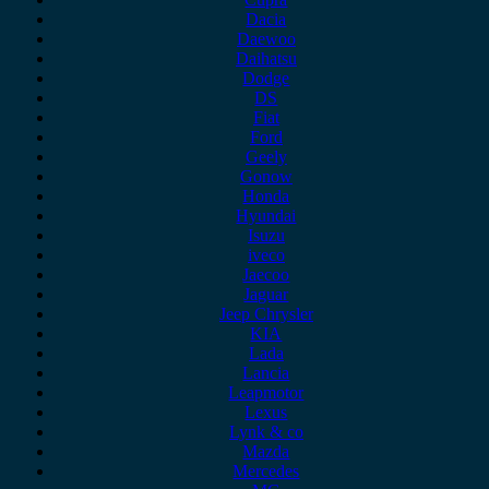
Dacia
Daewoo
Daihatsu
Dodge
DS
Fiat
Ford
Geely
Gonow
Honda
Hyundai
Isuzu
iveco
Jaecoo
Jaguar
Jeep Chrysler
KIA
Lada
Lancia
Leapmotor
Lexus
Lynk & co
Mazda
Mercedes