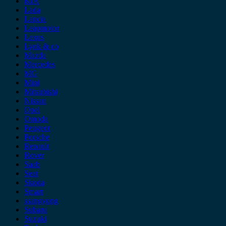
KIA
Lada
Lancia
Leapmotor
Lexus
Lynk & co
Mazda
Mercedes
MG
Mini
Mitsubishi
Nissan
Opel
Omoda
Peugeot
Porsche
Renault
Rover
Saab
Seat
Skoda
Smart
ssangyong
Subaru
Suzuki