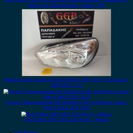
Θέσεις για Πιτσιλιστήρια – Ασημί – ΜΣ
Φανάρι Εμπρός Αριστερό Ford S-MAX 2007-2015 / Ford Galaxy
2006-2015 / Εc1
Εμπρός Προφυλακτήρας Με Προβολείς Με Αισθητήρες Ασημί
Ford S-MAX 2011-2015
Ford S-Max 2007-2011 Δεξί Φτερό – Μαύρο
Alfa Romeo