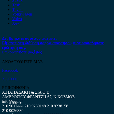
Suzuki
Tesla
Toyota
Volkswagen
Volvo
Xev
Δεν βρήκατε αυτό που ψάχνετε;
Είμαστε στη διάθεση σας να απαντήσουμε σε οποιαδήποτε
ερώτηση σας.
Επικοινωνήστε μαζί μας
ΑΚΟΛΟΥΘΗΣΤΕ ΜΑΣ
Facebook
ΧΑΡΤΗΣ
ΕΠΙΚΟΙΝΩΝΙΑ
Α.ΠΑΠΑΔΑΚΗ & ΣΙΑ Ο.Ε
ΑΜΒΡΟΣΙΟΥ ΦΡΑΝΤΖΗ 67, Ν.ΚΟΣΜΟΣ
info@ggp.gr
210 9012444
210 9239148
210 9238158
210 9026839