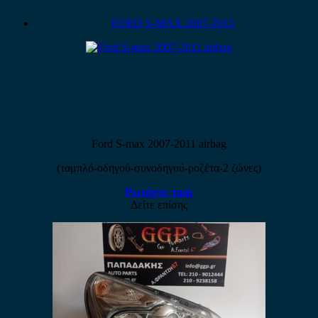
FORD S-MAX 2007-2015
Ford S-max 2007-2011 airbag
(ταμπλό-οδηγού-συνοδηγού-ροζέτα-2 ζώνες)
Ρωτήστε τιμή
Δείτε επίσης