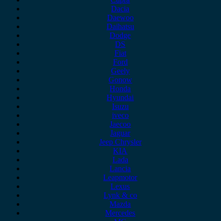
Dacia
Daewoo
Daihatsu
Dodge
DS
Fiat
Ford
Geely
Gonow
Honda
Hyundai
Isuzu
iveco
Jaecoo
Jaguar
Jeep Chrysler
KIA
Lada
Lancia
Leapmotor
Lexus
Lynk & co
Mazda
Mercedes