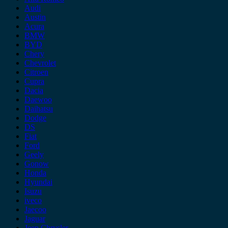
Audi
Austin
Acura
BMW
BYD
Chery
Chevrolet
Citroen
Cupra
Dacia
Daewoo
Daihatsu
Dodge
DS
Fiat
Ford
Geely
Gonow
Honda
Hyundai
Isuzu
iveco
Jaecoo
Jaguar
Jeep Chrysler