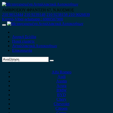
Skip
to
ΑΜΒΡΟΣΙΟΥ ΦΡΑΝΤΖΗ 67, Ν.ΚΟΣΜΟΣ
content
210 9012444
210 9239148
210 9238158
210 9026839
Κινητό-Viber-whatsapp : 6980507900
Primary
Menu
Αρχική Σελίδα
Ποιοί είμαστε
Ανταλλακτικά Αυτοκινήτων
Επικοινωνία
Alfa Romeo
Audi
Austin
Acura
BMW
BYD
Chery
Chevrolet
Citroen
Cupra