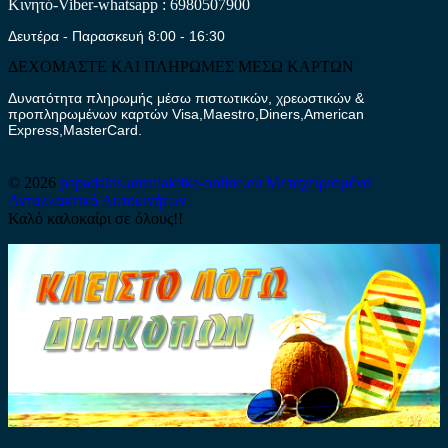
Κινητό-Viber-whatsapp : 6980507900
Δευτέρα - Παρασκευή 8:00 - 16:30
ΔΕΧΟΜΑΣΤΕ ΚΑΙ ΠΛΗΡΩΜΕΣ ΜΕΣΩ ΚΑΡΤΩΝ
Δυνατότητα πληρωμής μέσω πιστωτικών, χρεωστικών &
προπληρωμένων καρτών Visa,Maestro,Diners,American
Express,MasterCard.
© 2026
papadakis.antallaktika-online.eu
Μεταχειρισμένα
Ανταλλακτικά Αυτοκινήτων
Καλό καλοκαίρι σε όλους!!