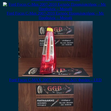
Ford Focus C-Max 2007-2010 Εμπρός Προφυλακτήρας – Με
Προβολείς – Μολυβί
Ford Focus C-MAX 2007-2010 Πίσω Δεξί Φανάρι – LED