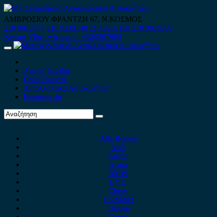
Skip
to
ΑΜΒΡΟΣΙΟΥ ΦΡΑΝΤΖΗ 67, Ν.ΚΟΣΜΟΣ
content
210 9012444
210 9239148
210 9238158
210 9026839
Κινητό-Viber-whatsapp : 6980507900
Primary
Menu
Αρχική Σελίδα
Ποιοί είμαστε
Ανταλλακτικά Αυτοκινήτων
Επικοινωνία
Alfa Romeo
Audi
Austin
Acura
BMW
BYD
Chery
Chevrolet
Citroen
Cupra