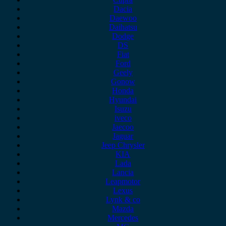
Dacia
Daewoo
Daihatsu
Dodge
DS
Fiat
Ford
Geely
Gonow
Honda
Hyundai
Isuzu
iveco
Jaecoo
Jaguar
Jeep Chrysler
KIA
Lada
Lancia
Leapmotor
Lexus
Lynk & co
Mazda
Mercedes