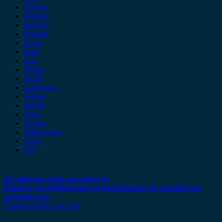
Omoda
Peugeot
Porsche
Renault
Rover
Saab
Seat
Skoda
Smart
ssangyong
Subaru
Suzuki
Tesla
Toyota
Volkswagen
Volvo
Xev
Δεν βρήκατε αυτό που ψάχνετε;
Είμαστε στη διάθεση σας να απαντήσουμε σε οποιαδήποτε
ερώτηση σας.
Επικοινωνήστε μαζί μας