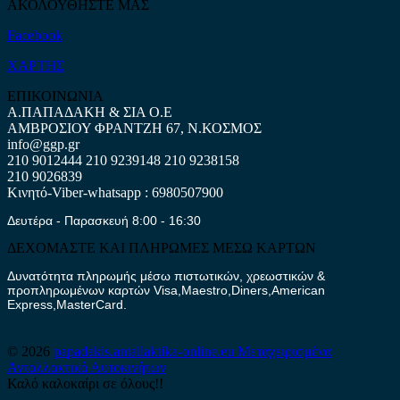
ΑΚΟΛΟΥΘΗΣΤΕ ΜΑΣ
Facebook
ΧΑΡΤΗΣ
ΕΠΙΚΟΙΝΩΝΙΑ
Α.ΠΑΠΑΔΑΚΗ & ΣΙΑ Ο.Ε
ΑΜΒΡΟΣΙΟΥ ΦΡΑΝΤΖΗ 67, Ν.ΚΟΣΜΟΣ
info@ggp.gr
210 9012444
210 9239148
210 9238158
210 9026839
Κινητό-Viber-whatsapp : 6980507900
Δευτέρα - Παρασκευή 8:00 - 16:30
ΔΕΧΟΜΑΣΤΕ ΚΑΙ ΠΛΗΡΩΜΕΣ ΜΕΣΩ ΚΑΡΤΩΝ
Δυνατότητα πληρωμής μέσω πιστωτικών, χρεωστικών &
προπληρωμένων καρτών Visa,Maestro,Diners,American
Express,MasterCard.
© 2026
papadakis.antallaktika-online.eu
Μεταχειρισμένα
Ανταλλακτικά Αυτοκινήτων
Καλό καλοκαίρι σε όλους!!