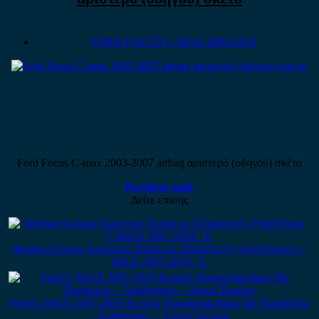
FORD FOCUS C-MAX 2003-2010
Ford Focus C-max 2003-2007 airbag αριστερό (οδηγού) σκέτο
Ρωτήστε τιμή
Δείτε επίσης
Φανάρι Εμπρός Αριστερό Xenon με Πλακέτα (1) Ford Focus C-
MAX 2007-2010 / Ε
Ford C-MAX 2007-2010 Εμπρός Προφυλακτήρας Με Προβολείς
– Αισθητήρες – Ασημί Σκούρο