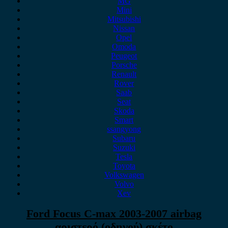
MG
Mini
Mitsubishi
Nissan
Opel
Omoda
Peugeot
Porsche
Renault
Rover
Saab
Seat
Skoda
Smart
ssangyong
Subaru
Suzuki
Tesla
Toyota
Volkswagen
Volvo
Xev
Ford Focus C-max 2003-2007 airbag
αριστερό (οδηγού) σκέτο