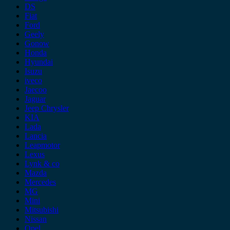
DS
Fiat
Ford
Geely
Gonow
Honda
Hyundai
Isuzu
iveco
Jaecoo
Jaguar
Jeep Chrysler
KIA
Lada
Lancia
Leapmotor
Lexus
Lynk & co
Mazda
Mercedes
MG
Mini
Mitsubishi
Nissan
Opel