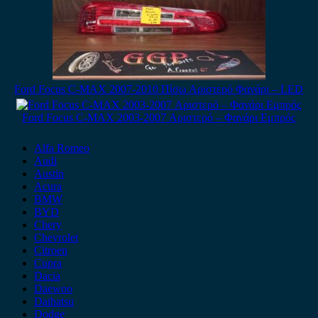
Ford Focus C-MAX 2007-2010 Πίσω Αριστερό Φανάρι – LED
Ford Focus C-MAX 2003-2007 Αριστερό – Φανάρι Εμπρός
Alfa Romeo
Audi
Austin
Acura
BMW
BYD
Chery
Chevrolet
Citroen
Cupra
Dacia
Daewoo
Daihatsu
Dodge