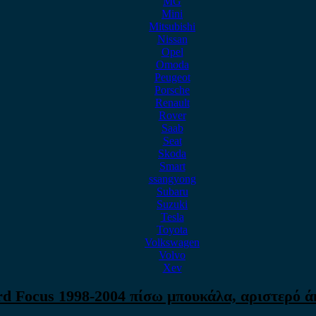
MG
Mini
Mitsubishi
Nissan
Opel
Omoda
Peugeot
Porsche
Renault
Rover
Saab
Seat
Skoda
Smart
ssangyong
Subaru
Suzuki
Tesla
Toyota
Volkswagen
Volvo
Xev
rd Focus 1998-2004 πίσω μπουκάλα, αριστερό ά