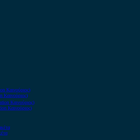
n Καινούριος)
ion Καινούριος)
κέτα