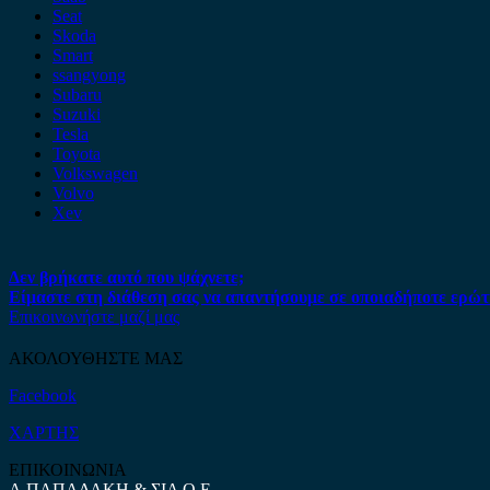
Seat
Skoda
Smart
ssangyong
Subaru
Suzuki
Tesla
Toyota
Volkswagen
Volvo
Xev
Δεν βρήκατε αυτό που ψάχνετε;
Είμαστε στη διάθεση σας να απαντήσουμε σε οποιαδήποτε ερώτ
Επικοινωνήστε μαζί μας
ΑΚΟΛΟΥΘΗΣΤΕ ΜΑΣ
Facebook
ΧΑΡΤΗΣ
ΕΠΙΚΟΙΝΩΝΙΑ
Α.ΠΑΠΑΔΑΚΗ & ΣΙΑ Ο.Ε