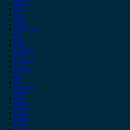
Hyundai
Isuzu
iveco
Jaecoo
Jaguar
Jeep Chrysler
KIA
Lada
Lancia
Leapmotor
Lexus
Lynk & co
Mazda
Mercedes
MG
Mini
Mitsubishi
Nissan
Opel
Omoda
Peugeot
Porsche
Renault
Rover
Saab