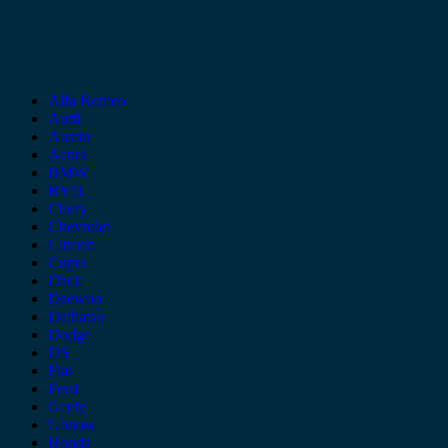
Alfa Romeo
Audi
Austin
Acura
BMW
BYD
Chery
Chevrolet
Citroen
Cupra
Dacia
Daewoo
Daihatsu
Dodge
DS
Fiat
Ford
Geely
Gonow
Honda