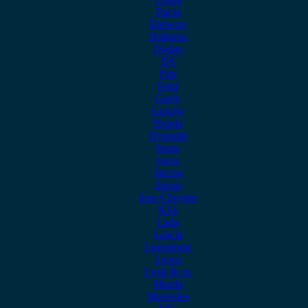
Dacia
Daewoo
Daihatsu
Dodge
DS
Fiat
Ford
Geely
Gonow
Honda
Hyundai
Isuzu
iveco
Jaecoo
Jaguar
Jeep Chrysler
KIA
Lada
Lancia
Leapmotor
Lexus
Lynk & co
Mazda
Mercedes