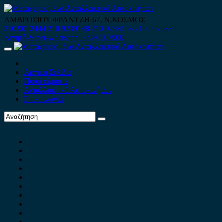
Skip
to
ΑΜΒΡΟΣΙΟΥ ΦΡΑΝΤΖΗ 67, Ν.ΚΟΣΜΟΣ
content
210 9012444
210 9239148
210 9238158
210 9026839
Κινητό-Viber-whatsapp : 6980507900
Primary
Menu
Αρχική Σελίδα
Ποιοί είμαστε
Ανταλλακτικά Αυτοκινήτων
Επικοινωνία