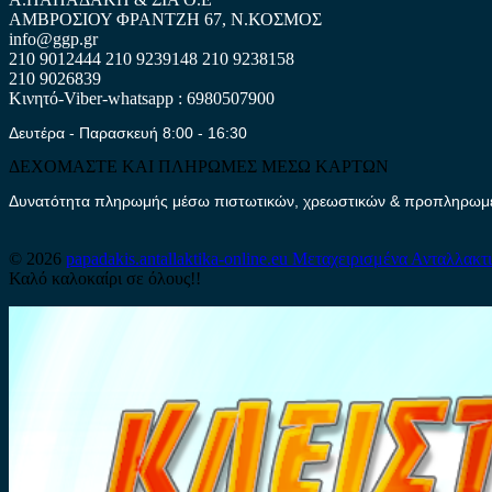
ΑΜΒΡΟΣΙΟΥ ΦΡΑΝΤΖΗ 67, Ν.ΚΟΣΜΟΣ
info@ggp.gr
210 9012444
210 9239148
210 9238158
210 9026839
Κινητό-Viber-whatsapp : 6980507900
Δευτέρα - Παρασκευή 8:00 - 16:30
ΔΕΧΟΜΑΣΤΕ ΚΑΙ ΠΛΗΡΩΜΕΣ ΜΕΣΩ ΚΑΡΤΩΝ
Δυνατότητα πληρωμής μέσω πιστωτικών, χρεωστικών & προπληρωμέν
© 2026
papadakis.antallaktika-online.eu
Μεταχειρισμένα Ανταλλακτ
Καλό καλοκαίρι σε όλους!!