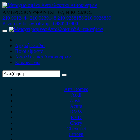
Skip
to
ΑΜΒΡΟΣΙΟΥ ΦΡΑΝΤΖΗ 67, Ν.ΚΟΣΜΟΣ
content
210 9012444
210 9239148
210 9238158
210 9026839
Κινητό-Viber-whatsapp : 6980507900
Primary
Menu
Αρχική Σελίδα
Ποιοί είμαστε
Ανταλλακτικά Αυτοκινήτων
Επικοινωνία
Alfa Romeo
Audi
Austin
Acura
BMW
BYD
Chery
Chevrolet
Citroen
Cupra