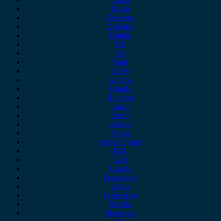
Dacia
Daewoo
Daihatsu
Dodge
DS
Fiat
Ford
Geely
Gonow
Honda
Hyundai
Isuzu
iveco
Jaecoo
Jaguar
Jeep Chrysler
KIA
Lada
Lancia
Leapmotor
Lexus
Lynk & co
Mazda
Mercedes