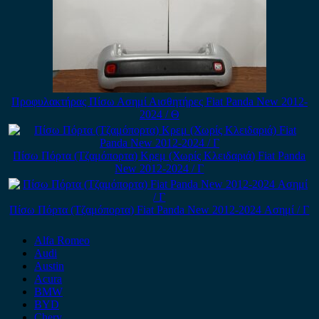
Προφυλακτήρας Πίσω Ασημί Αισθητήρες Fiat Panda New 2012-
2024 / Θ
Πίσω Πόρτα (Τζαμόπορτα) Κρεμ (Χωρίς Κλειδαριά) Fiat Panda
New 2012-2024 / Γ
Πίσω Πόρτα (Τζαμόπορτα) Fiat Panda New 2012-2024 Ασημί / Γ
Alfa Romeo
Audi
Austin
Acura
BMW
BYD
Chery