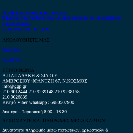
Δεν βρήκατε αυτό που ψάχνετε;
Είμαστε στη διάθεση σας να απαντήσουμε σε οποιαδήποτε
ερώτηση σας.
Επικοινωνήστε μαζί μας
ΑΚΟΛΟΥΘΗΣΤΕ ΜΑΣ
Facebook
ΧΑΡΤΗΣ
ΕΠΙΚΟΙΝΩΝΙΑ
Α.ΠΑΠΑΔΑΚΗ & ΣΙΑ Ο.Ε
ΑΜΒΡΟΣΙΟΥ ΦΡΑΝΤΖΗ 67, Ν.ΚΟΣΜΟΣ
info@ggp.gr
210 9012444
210 9239148
210 9238158
210 9026839
Κινητό-Viber-whatsapp : 6980507900
Δευτέρα - Παρασκευή 8:00 - 16:30
ΔΕΧΟΜΑΣΤΕ ΚΑΙ ΠΛΗΡΩΜΕΣ ΜΕΣΩ ΚΑΡΤΩΝ
Δυνατότητα πληρωμής μέσω πιστωτικών, χρεωστικών &