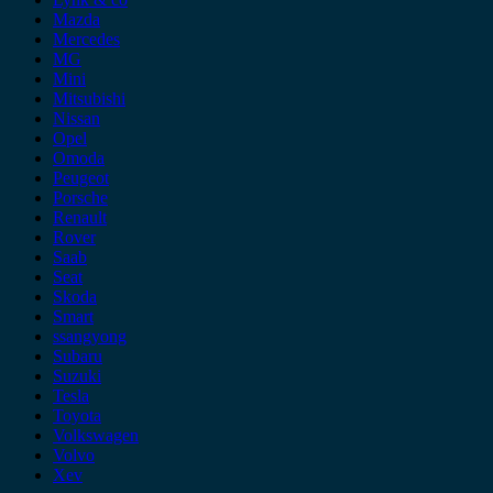
Mazda
Mercedes
MG
Mini
Mitsubishi
Nissan
Opel
Omoda
Peugeot
Porsche
Renault
Rover
Saab
Seat
Skoda
Smart
ssangyong
Subaru
Suzuki
Tesla
Toyota
Volkswagen
Volvo
Xev