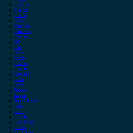
Chevrolet
Citroen
Cupra
Dacia
Daewoo
Daihatsu
Dodge
DS
Fiat
Ford
Geely
Gonow
Honda
Hyundai
Isuzu
iveco
Jaecoo
Jaguar
Jeep Chrysler
KIA
Lada
Lancia
Leapmotor
Lexus
Lynk & co