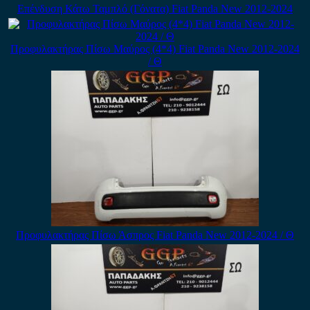
Επένδυση Κάτω Ταμπλό (Γόνατα) Fiat Panda New 2012-2024
Προφυλακτήρας Πίσω Μαύρος (4*4) Fiat Panda New 2012-2024
/ Θ
Προφυλακτήρας Πίσω Άσπρος Fiat Panda New 2012-2024 / Θ