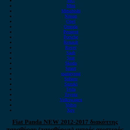
MG
Mini
Mitsubishi
Nissan
Opel
Omoda
Peugeot
Porsche
Renault
Rover
Saab
Seat
Skoda
Smart
ssangyong
Subaru
Suzuki
Tesla
Toyota
Volkswagen
Volvo
Xev
Fiat Panda NEW 2012-2017 διακόπτης
παραθύρου (παραθύρων) εμπρός αριστερός