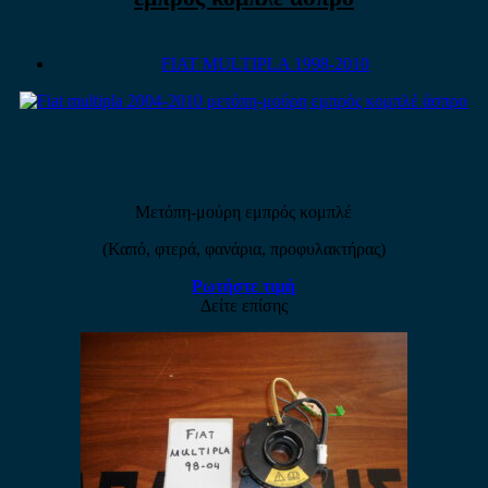
FIAT MULTIPLA 1998-2010
Μετόπη-μούρη εμπρός κομπλέ
(Καπό, φτερά, φανάρια, προφυλακτήρας)
Ρωτήστε τιμή
Δείτε επίσης