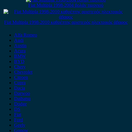
Fiat Multipla 1998-2004 βολάν τιμονιού
Fiat Multipla 1998-2010 καθρέπτης αριστερός ηλεκτρικός άβαφος
Alfa Romeo
Audi
Austin
Acura
BMW
BYD
Chery
Chevrolet
Citroen
Cupra
Dacia
Daewoo
Daihatsu
Dodge
DS
Fiat
Ford
Geely
Gonow