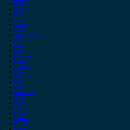
Honda
Hyundai
Isuzu
iveco
Jaecoo
Jaguar
Jeep Chrysler
KIA
Lada
Lancia
Leapmotor
Lexus
Lynk & co
Mazda
Mercedes
MG
Mini
Mitsubishi
Nissan
Opel
Omoda
Peugeot
Porsche
Renault
Rover