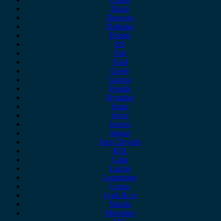
Dacia
Daewoo
Daihatsu
Dodge
DS
Fiat
Ford
Geely
Gonow
Honda
Hyundai
Isuzu
iveco
Jaecoo
Jaguar
Jeep Chrysler
KIA
Lada
Lancia
Leapmotor
Lexus
Lynk & co
Mazda
Mercedes