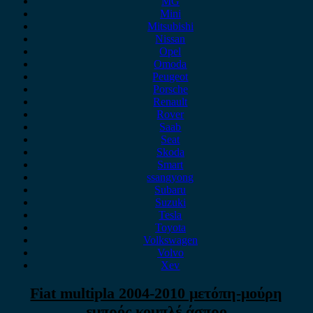
MG
Mini
Mitsubishi
Nissan
Opel
Omoda
Peugeot
Porsche
Renault
Rover
Saab
Seat
Skoda
Smart
ssangyong
Subaru
Suzuki
Tesla
Toyota
Volkswagen
Volvo
Xev
Fiat multipla 2004-2010 μετόπη-μούρη
εμπρός κομπλέ άσπρο