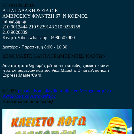
ΕΠΙΚΟΙΝΩΝΙΑ
Α.ΠΑΠΑΔΑΚΗ & ΣΙΑ Ο.Ε
ΑΜΒΡΟΣΙΟΥ ΦΡΑΝΤΖΗ 67, Ν.ΚΟΣΜΟΣ
info@ggp.gr
210 9012444
210 9239148
210 9238158
210 9026839
Κινητό-Viber-whatsapp : 6980507900
Δευτέρα - Παρασκευή 8:00 - 16:30
ΔΕΧΟΜΑΣΤΕ ΚΑΙ ΠΛΗΡΩΜΕΣ ΜΕΣΩ ΚΑΡΤΩΝ
Δυνατότητα πληρωμής μέσω πιστωτικών, χρεωστικών &
προπληρωμένων καρτών Visa,Maestro,Diners,American
Express,MasterCard.
© 2026
papadakis.antallaktika-online.eu
Μεταχειρισμένα
Ανταλλακτικά Αυτοκινήτων
Καλό καλοκαίρι σε όλους!!