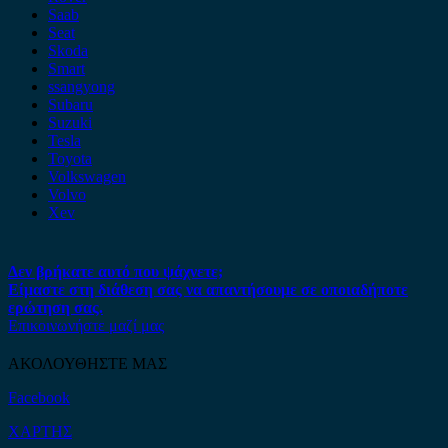
Saab
Seat
Skoda
Smart
ssangyong
Subaru
Suzuki
Tesla
Toyota
Volkswagen
Volvo
Xev
Δεν βρήκατε αυτό που ψάχνετε;
Είμαστε στη διάθεση σας να απαντήσουμε σε οποιαδήποτε
ερώτηση σας.
Επικοινωνήστε μαζί μας
ΑΚΟΛΟΥΘΗΣΤΕ ΜΑΣ
Facebook
ΧΑΡΤΗΣ