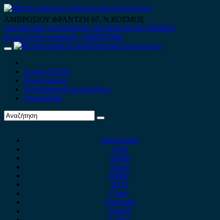
Skip
to
ΑΜΒΡΟΣΙΟΥ ΦΡΑΝΤΖΗ 67, Ν.ΚΟΣΜΟΣ
content
210 9012444
210 9239148
210 9238158
210 9026839
Κινητό-Viber-whatsapp : 6980507900
Primary
Menu
Αρχική Σελίδα
Ποιοί είμαστε
Ανταλλακτικά Αυτοκινήτων
Επικοινωνία
Alfa Romeo
Audi
Austin
Acura
BMW
BYD
Chery
Chevrolet
Citroen
Cupra