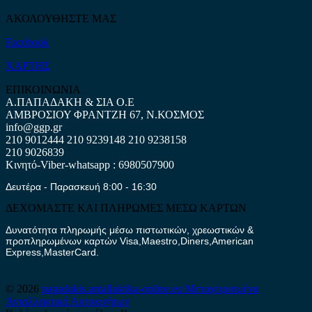
ΑΚΟΛΟΥΘΗΣΤΕ ΜΑΣ
Facebook
ΧΑΡΤΗΣ
ΕΠΙΚΟΙΝΩΝΙΑ
Α.ΠΑΠΑΔΑΚΗ & ΣΙΑ Ο.Ε
ΑΜΒΡΟΣΙΟΥ ΦΡΑΝΤΖΗ 67, Ν.ΚΟΣΜΟΣ
info@ggp.gr
210 9012444
210 9239148
210 9238158
210 9026839
Κινητό-Viber-whatsapp : 6980507900
Δευτέρα - Παρασκευή 8:00 - 16:30
ΔΕΧΟΜΑΣΤΕ ΚΑΙ ΠΛΗΡΩΜΕΣ ΜΕΣΩ ΚΑΡΤΩΝ
Δυνατότητα πληρωμής μέσω πιστωτικών, χρεωστικών &
προπληρωμένων καρτών Visa,Maestro,Diners,American
Express,MasterCard.
© 2026
papadakis.antallaktika-online.eu
Μεταχειρισμένα
Ανταλλακτικά Αυτοκινήτων