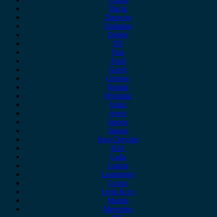
Dacia
Daewoo
Daihatsu
Dodge
DS
Fiat
Ford
Geely
Gonow
Honda
Hyundai
Isuzu
iveco
Jaecoo
Jaguar
Jeep Chrysler
KIA
Lada
Lancia
Leapmotor
Lexus
Lynk & co
Mazda
Mercedes