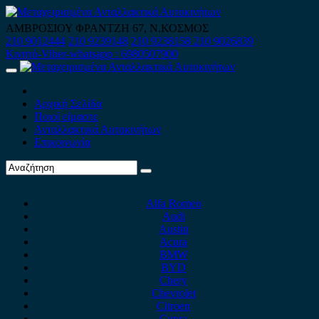
Skip
to
ΑΜΒΡΟΣΙΟΥ ΦΡΑΝΤΖΗ 67, Ν.ΚΟΣΜΟΣ
content
210 9012444
210 9239148
210 9238158
210 9026839
Κινητό-Viber-whatsapp : 6980507900
Primary
Menu
Αρχική Σελίδα
Ποιοί είμαστε
Ανταλλακτικά Αυτοκινήτων
Επικοινωνία
Alfa Romeo
Audi
Austin
Acura
BMW
BYD
Chery
Chevrolet
Citroen
Cupra