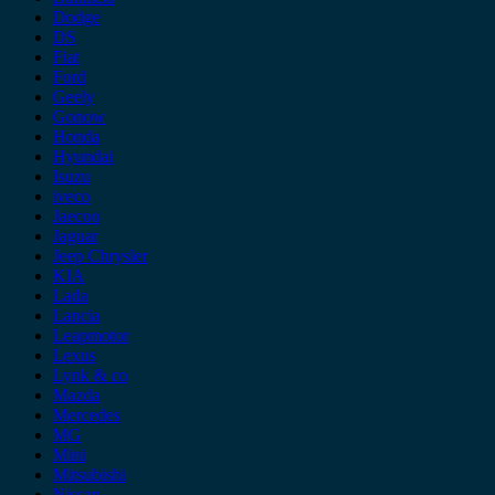
Dodge
DS
Fiat
Ford
Geely
Gonow
Honda
Hyundai
Isuzu
iveco
Jaecoo
Jaguar
Jeep Chrysler
KIA
Lada
Lancia
Leapmotor
Lexus
Lynk & co
Mazda
Mercedes
MG
Mini
Mitsubishi
Nissan