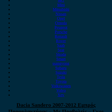
MG
Mini
Mitsubishi
Nissan
Opel
Omoda
Peugeot
Porsche
Renault
Rover
Saab
Seat
Skoda
Smart
ssangyong
Subaru
Suzuki
Tesla
Toyota
Volkswagen
Volvo
Xev
Dacia Sandero 2007-2012 Εμπρός
Προφυλακτήρας – Με Προβολείς – Γκρι