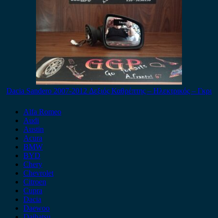
Dacia Sandero 2007-2012 Δεξιός Καθρέπτης – Ηλεκτρικός – Γκρι
Alfa Romeo
Audi
Austin
Acura
BMW
BYD
Chery
Chevrolet
Citroen
Cupra
Dacia
Daewoo
Daihatsu