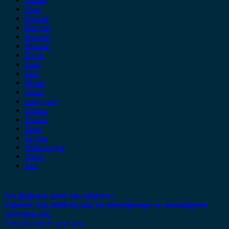
Opel
Omoda
Peugeot
Porsche
Renault
Rover
Saab
Seat
Skoda
Smart
ssangyong
Subaru
Suzuki
Tesla
Toyota
Volkswagen
Volvo
Xev
Δεν βρήκατε αυτό που ψάχνετε;
Είμαστε στη διάθεση σας να απαντήσουμε σε οποιαδήποτε
ερώτηση σας.
Επικοινωνήστε μαζί μας