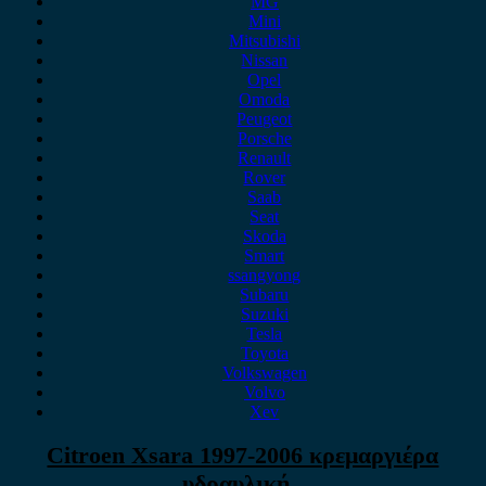
MG
Mini
Mitsubishi
Nissan
Opel
Omoda
Peugeot
Porsche
Renault
Rover
Saab
Seat
Skoda
Smart
ssangyong
Subaru
Suzuki
Tesla
Toyota
Volkswagen
Volvo
Xev
Citroen Xsara 1997-2006 κρεμαργιέρα
υδραυλική .