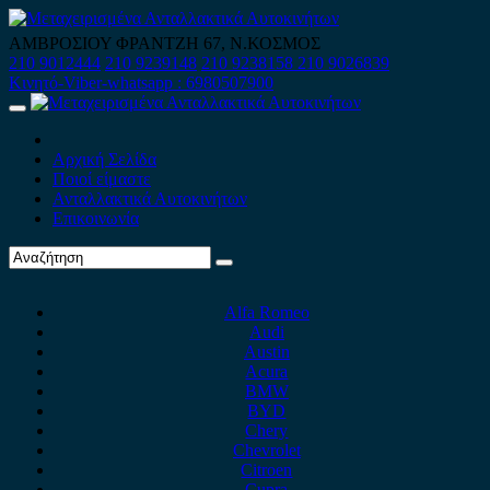
Skip
to
ΑΜΒΡΟΣΙΟΥ ΦΡΑΝΤΖΗ 67, Ν.ΚΟΣΜΟΣ
content
210 9012444
210 9239148
210 9238158
210 9026839
Κινητό-Viber-whatsapp : 6980507900
Primary
Menu
Αρχική Σελίδα
Ποιοί είμαστε
Ανταλλακτικά Αυτοκινήτων
Επικοινωνία
Alfa Romeo
Audi
Austin
Acura
BMW
BYD
Chery
Chevrolet
Citroen
Cupra