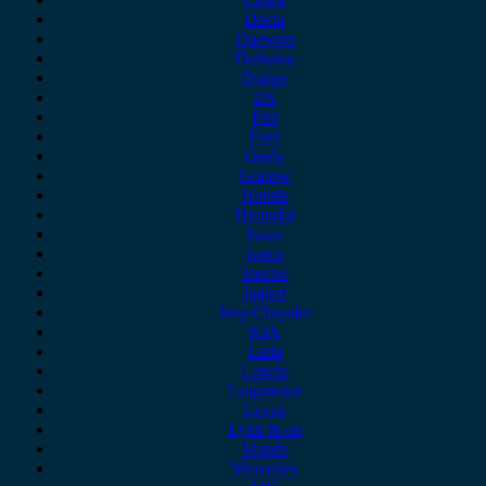
Dacia
Daewoo
Daihatsu
Dodge
DS
Fiat
Ford
Geely
Gonow
Honda
Hyundai
Isuzu
iveco
Jaecoo
Jaguar
Jeep Chrysler
KIA
Lada
Lancia
Leapmotor
Lexus
Lynk & co
Mazda
Mercedes