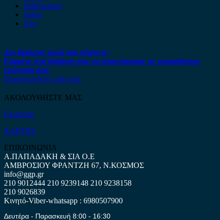
Volkswagen
Volvo
Xev
Δεν βρήκατε αυτό που ψάχνετε;
Είμαστε στη διάθεση σας να απαντήσουμε σε οποιαδήποτε
ερώτηση σας.
Επικοινωνήστε μαζί μας
ΑΚΟΛΟΥΘΗΣΤΕ ΜΑΣ
Facebook
ΧΑΡΤΗΣ
ΕΠΙΚΟΙΝΩΝΙΑ
Α.ΠΑΠΑΔΑΚΗ & ΣΙΑ Ο.Ε
ΑΜΒΡΟΣΙΟΥ ΦΡΑΝΤΖΗ 67, Ν.ΚΟΣΜΟΣ
info@ggp.gr
210 9012444
210 9239148
210 9238158
210 9026839
Κινητό-Viber-whatsapp : 6980507900
Δευτέρα - Παρασκευή 8:00 - 16:30