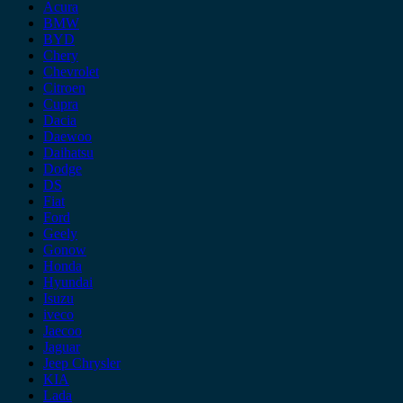
Acura
BMW
BYD
Chery
Chevrolet
Citroen
Cupra
Dacia
Daewoo
Daihatsu
Dodge
DS
Fiat
Ford
Geely
Gonow
Honda
Hyundai
Isuzu
iveco
Jaecoo
Jaguar
Jeep Chrysler
KIA
Lada