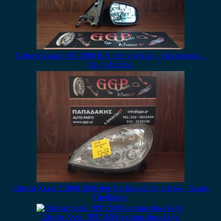
Citroen Xsara 1997-2000 Καθρέπτης Δεξιός – Ηλεκτρικός –
Χωρίς Καπάκι
Citroen Xsara 2 2000-2006 Φανάρι Εμπρός Αριστερό – Χωρίς
Προβολέα
Citroen Xsara 1997-2000 φανάρι πίσω δεξιό