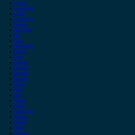
Lancia
Leapmotor
Lexus
Lynk & co
Mazda
Mercedes
MG
Mini
Mitsubishi
Nissan
Opel
Omoda
Peugeot
Porsche
Renault
Rover
Saab
Seat
Skoda
Smart
ssangyong
Subaru
Suzuki
Tesla
Toyota