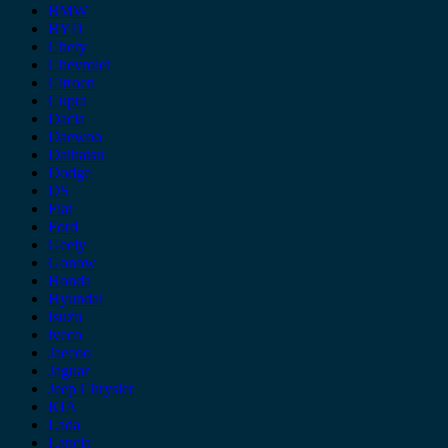
BMW
BYD
Chery
Chevrolet
Citroen
Cupra
Dacia
Daewoo
Daihatsu
Dodge
DS
Fiat
Ford
Geely
Gonow
Honda
Hyundai
Isuzu
iveco
Jaecoo
Jaguar
Jeep Chrysler
KIA
Lada
Lancia