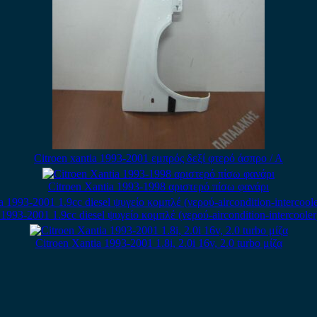
Citroen xantia 1993-2001 εμπρός δεξί φτερό άσπρο / Α
Citroen Xantia 1993-1998 αριστερό πίσω φανάρι
 1993-2001 1.9cc diesel ψυγείο κομπλέ (νερού-aircondition-intercooler
Citroen Xantia 1993-2001 1.8i, 2.0i 16v, 2.0 turbo μίζα