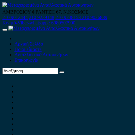
Skip
to
ΑΜΒΡΟΣΙΟΥ ΦΡΑΝΤΖΗ 67, Ν.ΚΟΣΜΟΣ
content
210 9012444
210 9239148
210 9238158
210 9026839
Κινητό-Viber-whatsapp : 6980507900
Primary
Menu
Αρχική Σελίδα
Ποιοί είμαστε
Ανταλλακτικά Αυτοκινήτων
Επικοινωνία