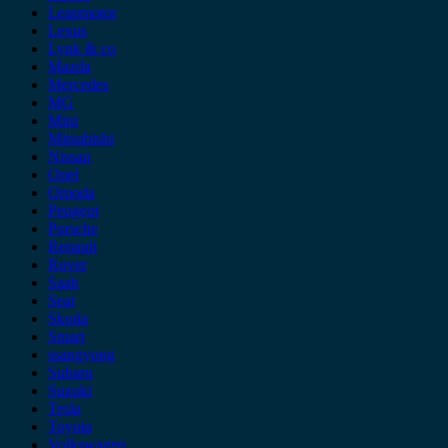
Leapmotor
Lexus
Lynk & co
Mazda
Mercedes
MG
Mini
Mitsubishi
Nissan
Opel
Omoda
Peugeot
Porsche
Renault
Rover
Saab
Seat
Skoda
Smart
ssangyong
Subaru
Suzuki
Tesla
Toyota
Volkswagen