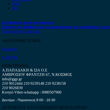
Volvo
Xev
Δεν βρήκατε αυτό που ψάχνετε;
Είμαστε στη διάθεση σας να απαντήσουμε σε οποιαδήποτε ερώτ
Επικοινωνήστε μαζί μας
ΑΚΟΛΟΥΘΗΣΤΕ ΜΑΣ
Facebook
ΧΑΡΤΗΣ
ΕΠΙΚΟΙΝΩΝΙΑ
Α.ΠΑΠΑΔΑΚΗ & ΣΙΑ Ο.Ε
ΑΜΒΡΟΣΙΟΥ ΦΡΑΝΤΖΗ 67, Ν.ΚΟΣΜΟΣ
info@ggp.gr
210 9012444
210 9239148
210 9238158
210 9026839
Κινητό-Viber-whatsapp : 6980507900
Δευτέρα - Παρασκευή 8:00 - 16:30
ΔΕΧΟΜΑΣΤΕ ΚΑΙ ΠΛΗΡΩΜΕΣ ΜΕΣΩ ΚΑΡΤΩΝ