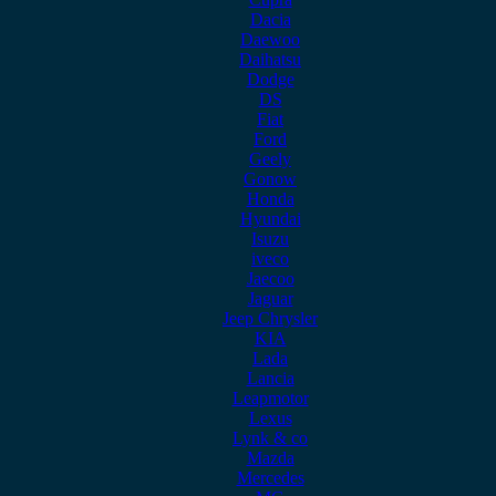
Dacia
Daewoo
Daihatsu
Dodge
DS
Fiat
Ford
Geely
Gonow
Honda
Hyundai
Isuzu
iveco
Jaecoo
Jaguar
Jeep Chrysler
KIA
Lada
Lancia
Leapmotor
Lexus
Lynk & co
Mazda
Mercedes