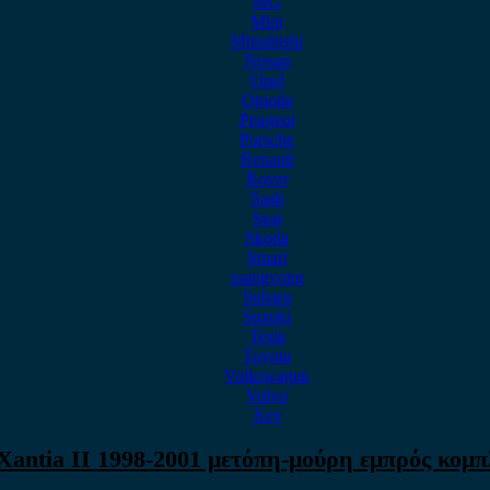
MG
Mini
Mitsubishi
Nissan
Opel
Omoda
Peugeot
Porsche
Renault
Rover
Saab
Seat
Skoda
Smart
ssangyong
Subaru
Suzuki
Tesla
Toyota
Volkswagen
Volvo
Xev
Xantia II 1998-2001 μετόπη-μούρη εμπρός κομ