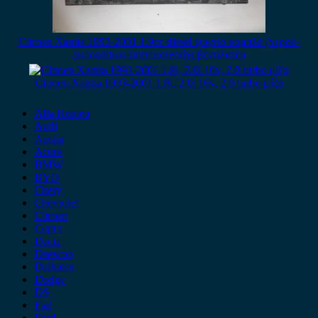
Citroen Xantia 1993-2001 1.9cc diesel ψυγείο κομπλέ (νερού-
aircondition-intercooler)όχι βεντιλατέρ
Citroen Xantia 1993-2001 1.8i, 2.0i 16v, 2.0 turbo μίζα
Alfa Romeo
Audi
Austin
Acura
BMW
BYD
Chery
Chevrolet
Citroen
Cupra
Dacia
Daewoo
Daihatsu
Dodge
DS
Fiat
Ford