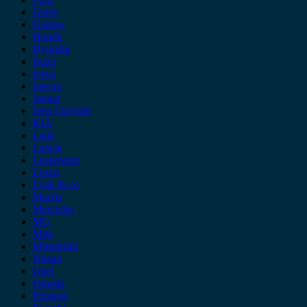
Geely
Gonow
Honda
Hyundai
Isuzu
iveco
Jaecoo
Jaguar
Jeep Chrysler
KIA
Lada
Lancia
Leapmotor
Lexus
Lynk & co
Mazda
Mercedes
MG
Mini
Mitsubishi
Nissan
Opel
Omoda
Peugeot