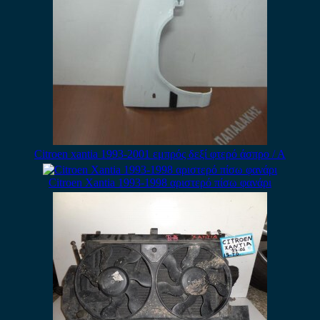
Citroen xantia 1993-2001 εμπρός δεξί φτερό άσπρο / Α
Citroen Xantia 1993-1998 αριστερό πίσω φανάρι