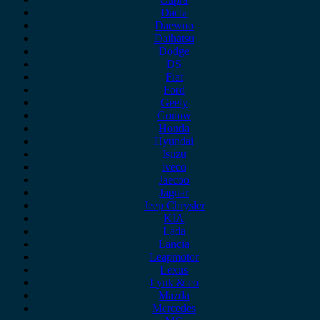
Dacia
Daewoo
Daihatsu
Dodge
DS
Fiat
Ford
Geely
Gonow
Honda
Hyundai
Isuzu
iveco
Jaecoo
Jaguar
Jeep Chrysler
KIA
Lada
Lancia
Leapmotor
Lexus
Lynk & co
Mazda
Mercedes