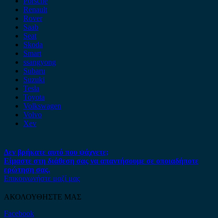
Porsche
Renault
Rover
Saab
Seat
Skoda
Smart
ssangyong
Subaru
Suzuki
Tesla
Toyota
Volkswagen
Volvo
Xev
Δεν βρήκατε αυτό που ψάχνετε;
Είμαστε στη διάθεση σας να απαντήσουμε σε οποιαδήποτε
ερώτηση σας.
Επικοινωνήστε μαζί μας
ΑΚΟΛΟΥΘΗΣΤΕ ΜΑΣ
Facebook