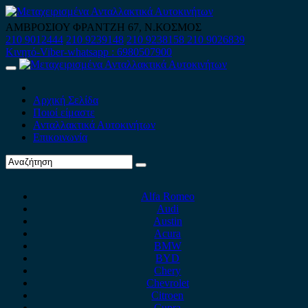
Skip
to
ΑΜΒΡΟΣΙΟΥ ΦΡΑΝΤΖΗ 67, Ν.ΚΟΣΜΟΣ
content
210 9012444
210 9239148
210 9238158
210 9026839
Κινητό-Viber-whatsapp : 6980507900
Primary
Menu
Αρχική Σελίδα
Ποιοί είμαστε
Ανταλλακτικά Αυτοκινήτων
Επικοινωνία
Alfa Romeo
Audi
Austin
Acura
BMW
BYD
Chery
Chevrolet
Citroen
Cupra