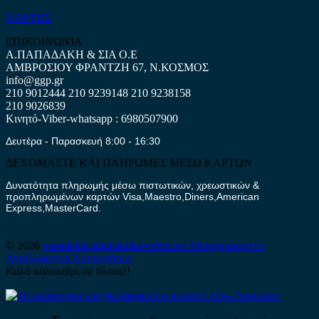
ΧΑΡΤΗΣ
ΕΠΙΚΟΙΝΩΝΙΑ
Α.ΠΑΠΑΔΑΚΗ & ΣΙΑ Ο.Ε
ΑΜΒΡΟΣΙΟΥ ΦΡΑΝΤΖΗ 67, Ν.ΚΟΣΜΟΣ
info@ggp.gr
210 9012444
210 9239148
210 9238158
210 9026839
Κινητό-Viber-whatsapp : 6980507900
Δευτέρα - Παρασκευή 8:00 - 16:30
ΔΕΧΟΜΑΣΤΕ ΚΑΙ ΠΛΗΡΩΜΕΣ ΜΕΣΩ ΚΑΡΤΩΝ
Δυνατότητα πληρωμής μέσω πιστωτικών, χρεωστικών &
προπληρωμένων καρτών Visa,Maestro,Diners,American
Express,MasterCard.
© 2026
papadakis.antallaktika-online.eu
Μεταχειρισμένα
Ανταλλακτικά Αυτοκινήτων
Καλό καλοκαίρι σε όλους!!