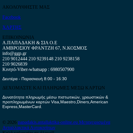
ΑΚΟΛΟΥΘΗΣΤΕ ΜΑΣ
Facebook
ΧΑΡΤΗΣ
ΕΠΙΚΟΙΝΩΝΙΑ
Α.ΠΑΠΑΔΑΚΗ & ΣΙΑ Ο.Ε
ΑΜΒΡΟΣΙΟΥ ΦΡΑΝΤΖΗ 67, Ν.ΚΟΣΜΟΣ
info@ggp.gr
210 9012444
210 9239148
210 9238158
210 9026839
Κινητό-Viber-whatsapp : 6980507900
Δευτέρα - Παρασκευή 8:00 - 16:30
ΔΕΧΟΜΑΣΤΕ ΚΑΙ ΠΛΗΡΩΜΕΣ ΜΕΣΩ ΚΑΡΤΩΝ
Δυνατότητα πληρωμής μέσω πιστωτικών, χρεωστικών &
προπληρωμένων καρτών Visa,Maestro,Diners,American
Express,MasterCard.
© 2026
papadakis.antallaktika-online.eu
Μεταχειρισμένα
Ανταλλακτικά Αυτοκινήτων
Καλό καλοκαίρι σε όλους!!