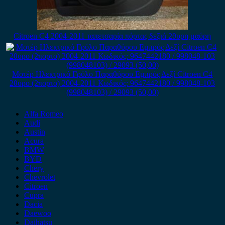
Citroen C4 2004-2011 ταπετσαρία πόρτας δεξιά 2θυρη μαύρη
Μοτέρ Ηλεκτρικό Γρύλο Παραθύρου Εμπρός Δεξί Citroen C4
2θυρο (2πορτο) 2004-2011 Κωδικός: 9647442180 / 998048-103
(998048103) / 29093 (50,00)
Alfa Romeo
Audi
Austin
Acura
BMW
BYD
Chery
Chevrolet
Citroen
Cupra
Dacia
Daewoo
Daihatsu