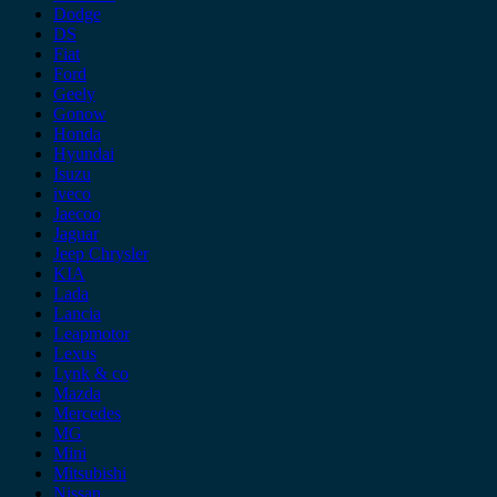
Dodge
DS
Fiat
Ford
Geely
Gonow
Honda
Hyundai
Isuzu
iveco
Jaecoo
Jaguar
Jeep Chrysler
KIA
Lada
Lancia
Leapmotor
Lexus
Lynk & co
Mazda
Mercedes
MG
Mini
Mitsubishi
Nissan