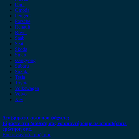
Opel
Omoda
Peugeot
Porsche
Renault
Rover
Saab
Seat
Skoda
Smart
ssangyong
Subaru
Suzuki
Tesla
Toyota
Volkswagen
Volvo
Xev
Δεν βρήκατε αυτό που ψάχνετε;
Είμαστε στη διάθεση σας να απαντήσουμε σε οποιαδήποτε
ερώτηση σας.
Επικοινωνήστε μαζί μας