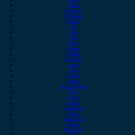
Dacia
Daewoo
Daihatsu
Dodge
DS
Fiat
Ford
Geely
Gonow
Honda
Hyundai
Isuzu
iveco
Jaecoo
Jaguar
Jeep Chrysler
KIA
Lada
Lancia
Leapmotor
Lexus
Lynk & co
Mazda
Mercedes