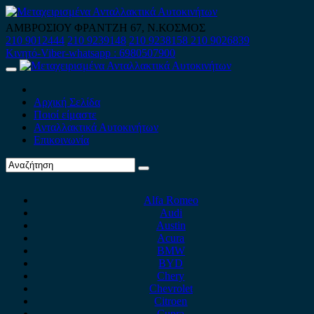
Skip
to
ΑΜΒΡΟΣΙΟΥ ΦΡΑΝΤΖΗ 67, Ν.ΚΟΣΜΟΣ
content
210 9012444
210 9239148
210 9238158
210 9026839
Κινητό-Viber-whatsapp : 6980507900
Primary
Menu
Αρχική Σελίδα
Ποιοί είμαστε
Ανταλλακτικά Αυτοκινήτων
Επικοινωνία
Alfa Romeo
Audi
Austin
Acura
BMW
BYD
Chery
Chevrolet
Citroen
Cupra