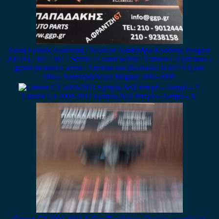
Ζώνη Εμπρός Αριστερή / Δεξιά με Αισθητήρα Κρούσης Peugeot
206 (+) / 407 / 307 / Scenic / Grand Scenic / Citroen C4 (picasso –
grand picasso) Cactus / Aircross και (Κωδικός: B507743) και
Πίσω Αριστερή/Δεξια Megane 2002-2008
Citroen C4 2004-2011 Εμπρός Δεξί Φτερό – Ασημί – Α
Citroen C4 2004-2011 Δεξιός Προβολέας Ομίχλης κομπλέ με