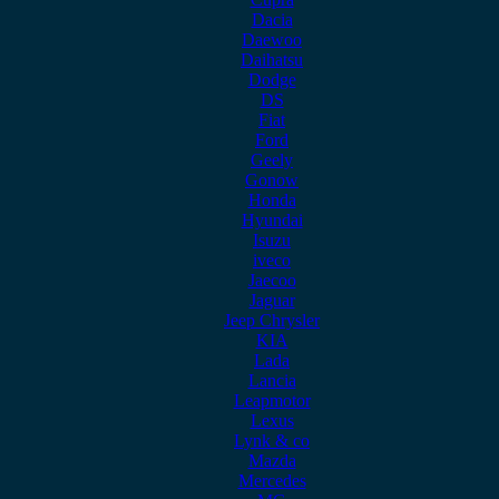
Dacia
Daewoo
Daihatsu
Dodge
DS
Fiat
Ford
Geely
Gonow
Honda
Hyundai
Isuzu
iveco
Jaecoo
Jaguar
Jeep Chrysler
KIA
Lada
Lancia
Leapmotor
Lexus
Lynk & co
Mazda
Mercedes