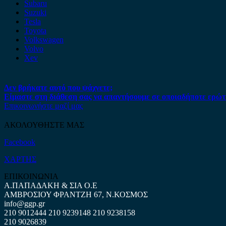
Subaru
Suzuki
Tesla
Toyota
Volkswagen
Volvo
Xev
Δεν βρήκατε αυτό που ψάχνετε;
Είμαστε στη διάθεση σας να απαντήσουμε σε οποιαδήποτε ερώτ
Επικοινωνήστε μαζί μας
ΑΚΟΛΟΥΘΗΣΤΕ ΜΑΣ
Facebook
ΧΑΡΤΗΣ
ΕΠΙΚΟΙΝΩΝΙΑ
Α.ΠΑΠΑΔΑΚΗ & ΣΙΑ Ο.Ε
ΑΜΒΡΟΣΙΟΥ ΦΡΑΝΤΖΗ 67, Ν.ΚΟΣΜΟΣ
info@ggp.gr
210 9012444
210 9239148
210 9238158
210 9026839