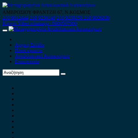
Skip
to
ΑΜΒΡΟΣΙΟΥ ΦΡΑΝΤΖΗ 67, Ν.ΚΟΣΜΟΣ
content
210 9012444
210 9239148
210 9238158
210 9026839
Κινητό-Viber-whatsapp : 6980507900
Primary
Menu
Αρχική Σελίδα
Ποιοί είμαστε
Ανταλλακτικά Αυτοκινήτων
Επικοινωνία