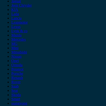
Jaguar
Jeep Chrysler
KIA
Lada
Lancia
Leapmotor
Lexus
Lynk & co
Mazda
Mercedes
MG
Mini
Mitsubishi
Nissan
Opel
Omoda
Peugeot
Porsche
Renault
Rover
Saab
Seat
Skoda
Smart
ssangyong