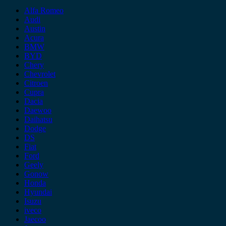
Alfa Romeo
Audi
Austin
Acura
BMW
BYD
Chery
Chevrolet
Citroen
Cupra
Dacia
Daewoo
Daihatsu
Dodge
DS
Fiat
Ford
Geely
Gonow
Honda
Hyundai
Isuzu
iveco
Jaecoo