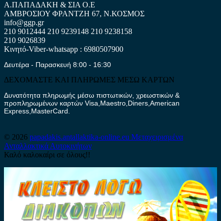
Α.ΠΑΠΑΔΑΚΗ & ΣΙΑ Ο.Ε
ΑΜΒΡΟΣΙΟΥ ΦΡΑΝΤΖΗ 67, Ν.ΚΟΣΜΟΣ
info@ggp.gr
210 9012444
210 9239148
210 9238158
210 9026839
Κινητό-Viber-whatsapp : 6980507900
Δευτέρα - Παρασκευή 8:00 - 16:30
ΔΕΧΟΜΑΣΤΕ ΚΑΙ ΠΛΗΡΩΜΕΣ ΜΕΣΩ ΚΑΡΤΩΝ
Δυνατότητα πληρωμής μέσω πιστωτικών, χρεωστικών &
προπληρωμένων καρτών Visa,Maestro,Diners,American
Express,MasterCard.
© 2026
papadakis.antallaktika-online.eu
Μεταχειρισμένα
Ανταλλακτικά Αυτοκινήτων
Καλό καλοκαίρι σε όλους!!