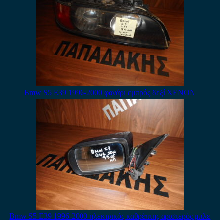
Bmw S5 E39 1996-2000 φανάρι εμπρός δεξί XENON
Bmw S5 E39 1996-2000 ηλεκτρικός καθρέπτης αριστερός μπλε