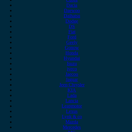
Dacia
Daewoo
Daihatsu
Dodge
DS
Fiat
Ford
Geely
Gonow
Honda
Hyundai
Isuzu
iveco
Jaecoo
Jaguar
Jeep Chrysler
KIA
Lada
Lancia
Leapmotor
Lexus
Lynk & co
Mazda
Mercedes