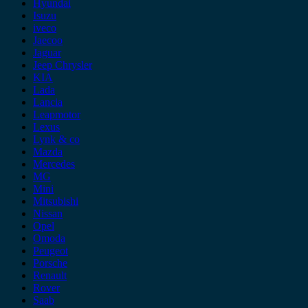
Hyundai
Isuzu
iveco
Jaecoo
Jaguar
Jeep Chrysler
KIA
Lada
Lancia
Leapmotor
Lexus
Lynk & co
Mazda
Mercedes
MG
Mini
Mitsubishi
Nissan
Opel
Omoda
Peugeot
Porsche
Renault
Rover
Saab