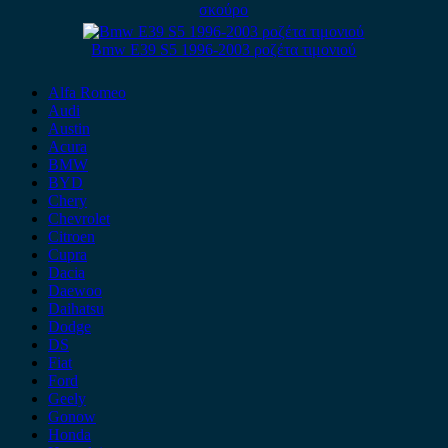
σκούρο
Bmw E39 S5 1996-2003 ροζέτα τιμονιού
Alfa Romeo
Audi
Austin
Acura
BMW
BYD
Chery
Chevrolet
Citroen
Cupra
Dacia
Daewoo
Daihatsu
Dodge
DS
Fiat
Ford
Geely
Gonow
Honda