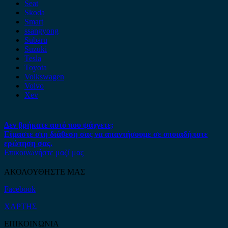
Seat
Skoda
Smart
ssangyong
Subaru
Suzuki
Tesla
Toyota
Volkswagen
Volvo
Xev
Δεν βρήκατε αυτό που ψάχνετε;
Είμαστε στη διάθεση σας να απαντήσουμε σε οποιαδήποτε
ερώτηση σας.
Επικοινωνήστε μαζί μας
ΑΚΟΛΟΥΘΗΣΤΕ ΜΑΣ
Facebook
ΧΑΡΤΗΣ
ΕΠΙΚΟΙΝΩΝΙΑ