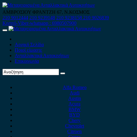
Skip
to
ΑΜΒΡΟΣΙΟΥ ΦΡΑΝΤΖΗ 67, Ν.ΚΟΣΜΟΣ
content
210 9012444
210 9239148
210 9238158
210 9026839
Κινητό-Viber-whatsapp : 6980507900
Primary
Menu
Αρχική Σελίδα
Ποιοί είμαστε
Ανταλλακτικά Αυτοκινήτων
Επικοινωνία
Alfa Romeo
Audi
Austin
Acura
BMW
BYD
Chery
Chevrolet
Citroen
Cupra