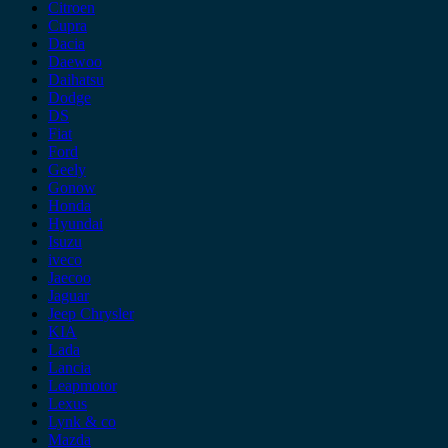
Citroen
Cupra
Dacia
Daewoo
Daihatsu
Dodge
DS
Fiat
Ford
Geely
Gonow
Honda
Hyundai
Isuzu
iveco
Jaecoo
Jaguar
Jeep Chrysler
KIA
Lada
Lancia
Leapmotor
Lexus
Lynk & co
Mazda