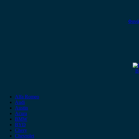
Φανά
B
Alfa Romeo
Audi
Austin
Acura
BMW
BYD
Chery
Chevrolet