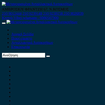
Skip
to
ΑΜΒΡΟΣΙΟΥ ΦΡΑΝΤΖΗ 67, Ν.ΚΟΣΜΟΣ
content
210 9012444
210 9239148
210 9238158
210 9026839
Κινητό-Viber-whatsapp : 6980507900
Primary
Menu
Αρχική Σελίδα
Ποιοί είμαστε
Ανταλλακτικά Αυτοκινήτων
Επικοινωνία