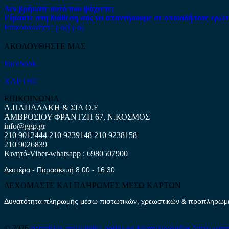
Δεν βρήκατε αυτό που ψάχνετε;
Είμαστε στη διάθεση σας να απαντήσουμε σε οποιαδήποτε ερώτ
Επικοινωνήστε μαζί μας
ΑΚΟΛΟΥΘΗΣΤΕ ΜΑΣ
Facebook
ΧΑΡΤΗΣ
ΕΠΙΚΟΙΝΩΝΙΑ
Α.ΠΑΠΑΔΑΚΗ & ΣΙΑ Ο.Ε
ΑΜΒΡΟΣΙΟΥ ΦΡΑΝΤΖΗ 67, Ν.ΚΟΣΜΟΣ
info@ggp.gr
210 9012444
210 9239148
210 9238158
210 9026839
Κινητό-Viber-whatsapp : 6980507900
Δευτέρα - Παρασκευή 8:00 - 16:30
ΔΕΧΟΜΑΣΤΕ ΚΑΙ ΠΛΗΡΩΜΕΣ ΜΕΣΩ ΚΑΡΤΩΝ
Δυνατότητα πληρωμής μέσω πιστωτικών, χρεωστικών & προπληρωμέν
© 2026
papadakis.antallaktika-online.eu
Μεταχειρισμένα Ανταλλακτ