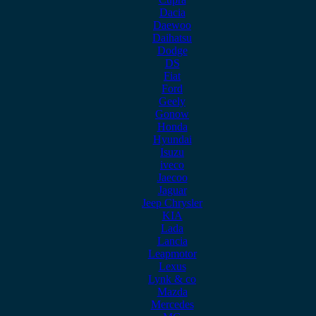
Dacia
Daewoo
Daihatsu
Dodge
DS
Fiat
Ford
Geely
Gonow
Honda
Hyundai
Isuzu
iveco
Jaecoo
Jaguar
Jeep Chrysler
KIA
Lada
Lancia
Leapmotor
Lexus
Lynk & co
Mazda
Mercedes