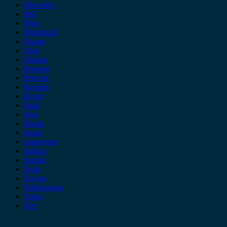
Mercedes
MG
Mini
Mitsubishi
Nissan
Opel
Omoda
Peugeot
Porsche
Renault
Rover
Saab
Seat
Skoda
Smart
ssangyong
Subaru
Suzuki
Tesla
Toyota
Volkswagen
Volvo
Xev