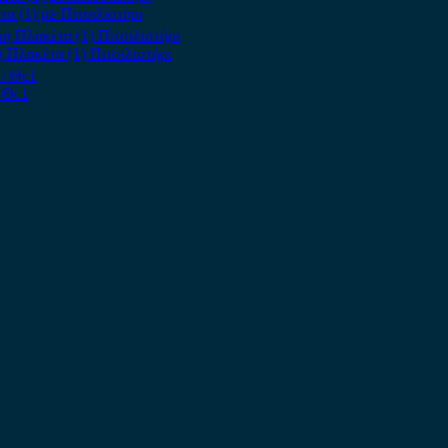
α (1) με Πιτσιλιστήρι
 Πλακέτα (1) Πιτσιλιστήρι
/ Θc1