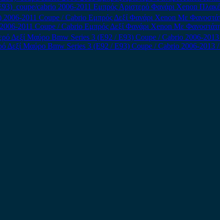
E93) coupe/cabrio 2006-2011 Εμπρός Αριστερό Φανάρι Xenon Πλακέτ
 2006-2011 Coupe / Cabrio Εμπρός Δεξί Φανάρι Xenon Με Φανοστάτη
ό Δεξί Μαύρο Bmw Series 3 (E92 / E93) Coupe / Cabrio 2006-2013 