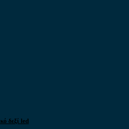
ό δεξί led