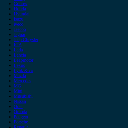
Gonow
Honda
Hyundai
Isuzu
iveco
Jaecoo
Jaguar
Jeep Chrysler
KIA
Lada
Lancia
Leapmotor
Lexus
Lynk & co
Mazda
Mercedes
MG
Mini
Mitsubishi
Nissan
Opel
Omoda
Peugeot
Porsche
Renault