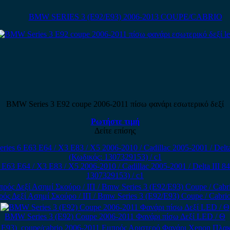
BMW SERIES 3 (E92/E93) 2006-2013 COUPE/CABRIO
BMW Series 3 E92 coupe 2006-2011 πίσω φανάρι εσωτερικό δεξί
Ρωτήστε τιμή
Δείτε επίσης
63 E64 / X3 E83 / X5 2006-2010 / Cadillac 2005-2001 / Delta III 
1307329153) / c1
ός Δεξί Ασημί Σκούρο / ΙΠ / Bmw Series 3 (E92/Ε93) Coupe / Cabri
BMW Series 3 (E92) Coupe 2006-2011 Φανάρι πίσω Δεξί LED / Θ