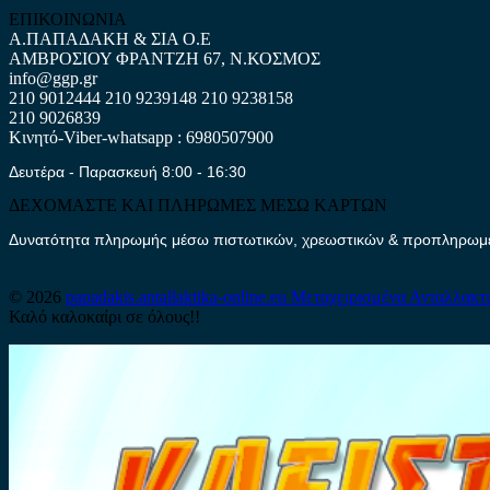
ΕΠΙΚΟΙΝΩΝΙΑ
Α.ΠΑΠΑΔΑΚΗ & ΣΙΑ Ο.Ε
ΑΜΒΡΟΣΙΟΥ ΦΡΑΝΤΖΗ 67, Ν.ΚΟΣΜΟΣ
info@ggp.gr
210 9012444
210 9239148
210 9238158
210 9026839
Κινητό-Viber-whatsapp : 6980507900
Δευτέρα - Παρασκευή 8:00 - 16:30
ΔΕΧΟΜΑΣΤΕ ΚΑΙ ΠΛΗΡΩΜΕΣ ΜΕΣΩ ΚΑΡΤΩΝ
Δυνατότητα πληρωμής μέσω πιστωτικών, χρεωστικών & προπληρωμέν
© 2026
papadakis.antallaktika-online.eu
Μεταχειρισμένα Ανταλλακτ
Καλό καλοκαίρι σε όλους!!