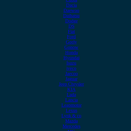
Dacia
Daewoo
Daihatsu
Dodge
DS
Fiat
Ford
Geely
Gonow
Honda
Hyundai
Isuzu
iveco
Jaecoo
Jaguar
Jeep Chrysler
KIA
Lada
Lancia
Leapmotor
Lexus
Lynk & co
Mazda
Mercedes