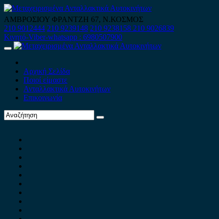
Skip
to
ΑΜΒΡΟΣΙΟΥ ΦΡΑΝΤΖΗ 67, Ν.ΚΟΣΜΟΣ
content
210 9012444
210 9239148
210 9238158
210 9026839
Κινητό-Viber-whatsapp : 6980507900
Primary
Menu
Αρχική Σελίδα
Ποιοί είμαστε
Ανταλλακτικά Αυτοκινήτων
Επικοινωνία