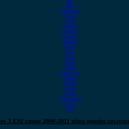
MG
Mini
Mitsubishi
Nissan
Opel
Omoda
Peugeot
Porsche
Renault
Rover
Saab
Seat
Skoda
Smart
ssangyong
Subaru
Suzuki
Tesla
Toyota
Volkswagen
Volvo
Xev
s 3 E92 coupe 2006-2011 πίσω φανάρι εσωτερικ