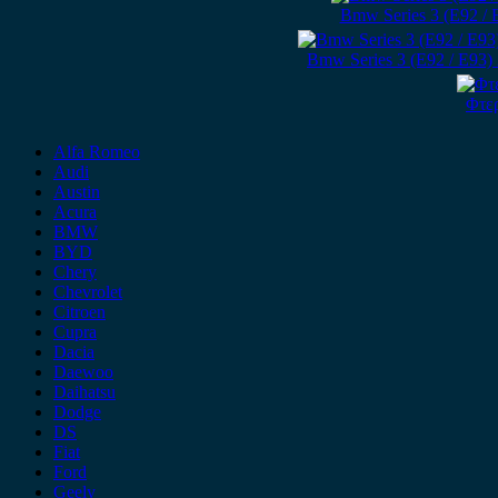
Bmw Series 3 (E92 / 
Bmw Series 3 (E92 / E93)
Φτερ
Alfa Romeo
Audi
Austin
Acura
BMW
BYD
Chery
Chevrolet
Citroen
Cupra
Dacia
Daewoo
Daihatsu
Dodge
DS
Fiat
Ford
Geely