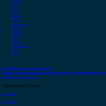
Rover
Saab
Seat
Skoda
Smart
ssangyong
Subaru
Suzuki
Tesla
Toyota
Volkswagen
Volvo
Xev
Δεν βρήκατε αυτό που ψάχνετε;
Είμαστε στη διάθεση σας να απαντήσουμε σε οποιαδήποτε ερώτ
Επικοινωνήστε μαζί μας
ΑΚΟΛΟΥΘΗΣΤΕ ΜΑΣ
Facebook
ΧΑΡΤΗΣ