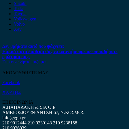
Suzuki
Tesla
Toyota
Volkswagen
Volvo
Xev
Δεν βρήκατε αυτό που ψάχνετε;
Είμαστε στη διάθεση σας να απαντήσουμε σε οποιαδήποτε
ερώτηση σας.
Επικοινωνήστε μαζί μας
ΑΚΟΛΟΥΘΗΣΤΕ ΜΑΣ
Facebook
ΧΑΡΤΗΣ
ΕΠΙΚΟΙΝΩΝΙΑ
Α.ΠΑΠΑΔΑΚΗ & ΣΙΑ Ο.Ε
ΑΜΒΡΟΣΙΟΥ ΦΡΑΝΤΖΗ 67, Ν.ΚΟΣΜΟΣ
info@ggp.gr
210 9012444
210 9239148
210 9238158
210 9026839