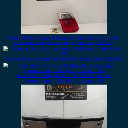
Φανάρι Πίσω Αριστερό Εσωτερικό Φανάρι Bmw (E46) 2003-
2005 Sedan (sdn) 4πορτο (4θυρο) (Κωδικός: 6907937)
Πλακετα Πίσω Αριστερή Φανάρι BMW Series (E46) 2002-2005
Bmw Series 3 (E46) Lift M-Pack 2003-2005 Εμπρός
Προφυλακτήρας – Προβολείς – Ασημί – ΜΣ