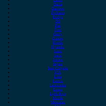
Dacia
Daewoo
Daihatsu
Dodge
DS
Fiat
Ford
Geely
Gonow
Honda
Hyundai
Isuzu
iveco
Jaecoo
Jaguar
Jeep Chrysler
KIA
Lada
Lancia
Leapmotor
Lexus
Lynk & co
Mazda
Mercedes