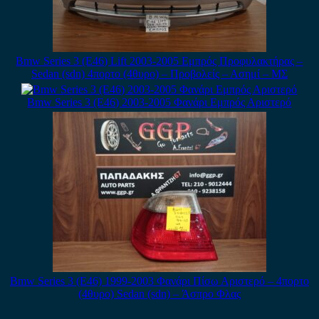
Bmw Series 3 (E46) Lift 2003-2005 Εμπρός Προφυλακτήρας –
Sedan (sdn) 4πορτο (4θυρο) – Προβολείς – Ασημί – ΜΣ
Bmw Series 3 (E46) 2003-2005 Φανάρι Εμπρός Αριστερό
Bmw Series 3 (E46) 1999-2003 Φανάρι Πίσω Αριστερό – 4πορτο
(4θυρο) Sedan (sdn) – Άσπρο Φλας