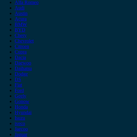
Alfa Romeo
Audi
Austin
Acura
BMW
BYD
Chery
Chevrolet
Citroen
Cupra
Dacia
Daewoo
Daihatsu
Dodge
DS
Fiat
Ford
Geely
Gonow
Honda
Hyundai
Isuzu
iveco
Jaecoo
Jaguar