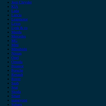
Jeep Chrysler
KIA
Lada
Lancia
Leapmotor
Lexus
Lynk & co
Mazda
Mercedes
MG
Mini
Mitsubishi
Nissan
Opel
Omoda
Peugeot
Porsche
Renault
Rover
Saab
Seat
Skoda
Smart
ssangyong
Subaru