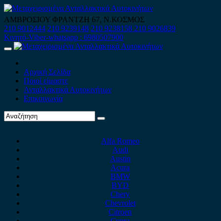
Skip
to
ΑΜΒΡΟΣΙΟΥ ΦΡΑΝΤΖΗ 67, Ν.ΚΟΣΜΟΣ
content
210 9012444
210 9239148
210 9238158
210 9026839
Κινητό-Viber-whatsapp : 6980507900
Primary
Menu
Αρχική Σελίδα
Ποιοί είμαστε
Ανταλλακτικά Αυτοκινήτων
Επικοινωνία
Alfa Romeo
Audi
Austin
Acura
BMW
BYD
Chery
Chevrolet
Citroen
Cupra