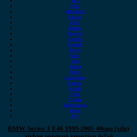
MG
Mini
Mitsubishi
Nissan
Opel
Omoda
Peugeot
Porsche
Renault
Rover
Saab
Seat
Skoda
Smart
ssangyong
Subaru
Suzuki
Tesla
Toyota
Volkswagen
Volvo
Xev
BMW Series 3 E46 1999-2005 4θυρο (sdn)
airbag ουρανού κουρτίνα δεξιά