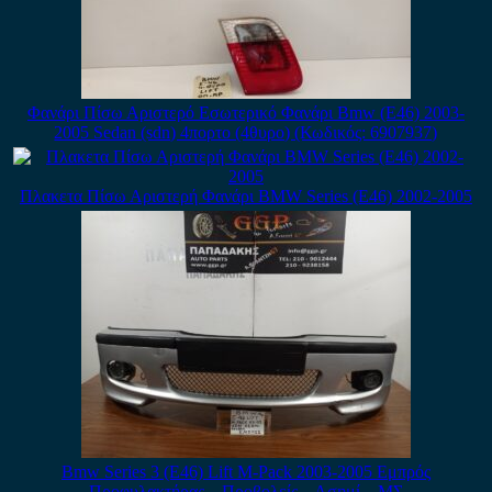
Φανάρι Πίσω Αριστερό Εσωτερικό Φανάρι Bmw (E46) 2003-
2005 Sedan (sdn) 4πορτο (4θυρο) (Κωδικός: 6907937)
Πλακετα Πίσω Αριστερή Φανάρι BMW Series (E46) 2002-2005
Bmw Series 3 (E46) Lift M-Pack 2003-2005 Εμπρός
Προφυλακτήρας – Προβολείς – Ασημί – ΜΣ