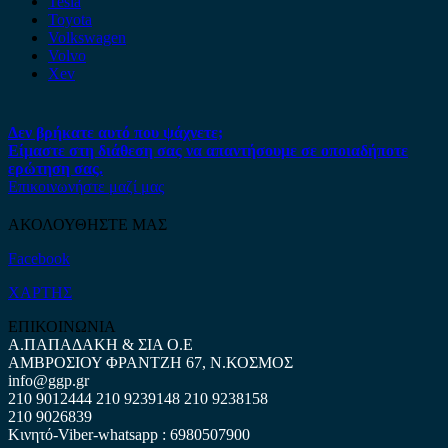
Tesla
Toyota
Volkswagen
Volvo
Xev
Δεν βρήκατε αυτό που ψάχνετε;
Είμαστε στη διάθεση σας να απαντήσουμε σε οποιαδήποτε
ερώτηση σας.
Επικοινωνήστε μαζί μας
ΑΚΟΛΟΥΘΗΣΤΕ ΜΑΣ
Facebook
ΧΑΡΤΗΣ
ΕΠΙΚΟΙΝΩΝΙΑ
Α.ΠΑΠΑΔΑΚΗ & ΣΙΑ Ο.Ε
ΑΜΒΡΟΣΙΟΥ ΦΡΑΝΤΖΗ 67, Ν.ΚΟΣΜΟΣ
info@ggp.gr
210 9012444
210 9239148
210 9238158
210 9026839
Κινητό-Viber-whatsapp : 6980507900