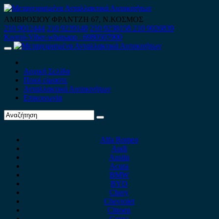
Skip
to
ΑΜΒΡΟΣΙΟΥ ΦΡΑΝΤΖΗ 67, Ν.ΚΟΣΜΟΣ
content
210 9012444
210 9239148
210 9238158
210 9026839
Κινητό-Viber-whatsapp : 6980507900
Primary
Menu
Αρχική Σελίδα
Ποιοί είμαστε
Ανταλλακτικά Αυτοκινήτων
Επικοινωνία
Alfa Romeo
Audi
Austin
Acura
BMW
BYD
Chery
Chevrolet
Citroen
Cupra