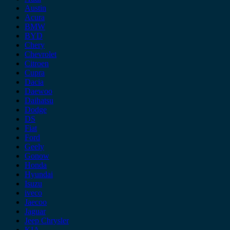
Austin
Acura
BMW
BYD
Chery
Chevrolet
Citroen
Cupra
Dacia
Daewoo
Daihatsu
Dodge
DS
Fiat
Ford
Geely
Gonow
Honda
Hyundai
Isuzu
iveco
Jaecoo
Jaguar
Jeep Chrysler
KIA