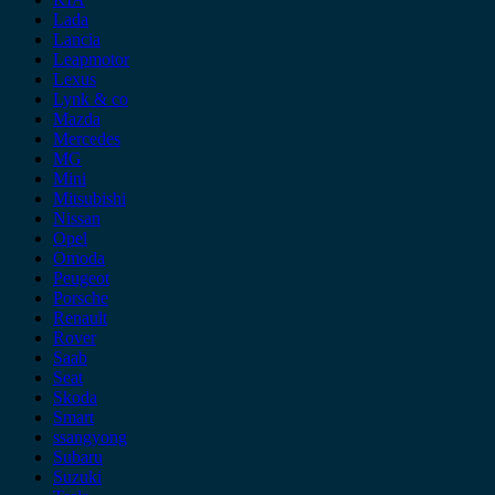
Lada
Lancia
Leapmotor
Lexus
Lynk & co
Mazda
Mercedes
MG
Mini
Mitsubishi
Nissan
Opel
Omoda
Peugeot
Porsche
Renault
Rover
Saab
Seat
Skoda
Smart
ssangyong
Subaru
Suzuki