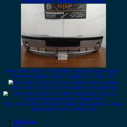
Bmw Series 3 (E46) Lift 2003-2005 Εμπρός Προφυλακτήρας –
Sedan (sdn) 4πορτο (4θυρο) – Προβολείς – Ασημί – ΜΣ
Bmw Series 3 (E46) 2003-2005 Φανάρι Εμπρός Αριστερό
Bmw Series 3 (E46) 1999-2003 Φανάρι Πίσω Αριστερό – 4πορτο
(4θυρο) Sedan (sdn) – Άσπρο Φλας
Alfa Romeo
Audi