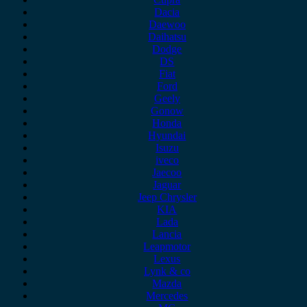
Dacia
Daewoo
Daihatsu
Dodge
DS
Fiat
Ford
Geely
Gonow
Honda
Hyundai
Isuzu
iveco
Jaecoo
Jaguar
Jeep Chrysler
KIA
Lada
Lancia
Leapmotor
Lexus
Lynk & co
Mazda
Mercedes