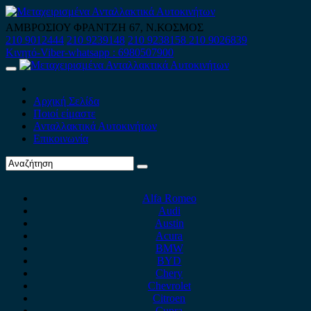
Skip
to
ΑΜΒΡΟΣΙΟΥ ΦΡΑΝΤΖΗ 67, Ν.ΚΟΣΜΟΣ
content
210 9012444
210 9239148
210 9238158
210 9026839
Κινητό-Viber-whatsapp : 6980507900
Primary
Menu
Αρχική Σελίδα
Ποιοί είμαστε
Ανταλλακτικά Αυτοκινήτων
Επικοινωνία
Alfa Romeo
Audi
Austin
Acura
BMW
BYD
Chery
Chevrolet
Citroen
Cupra