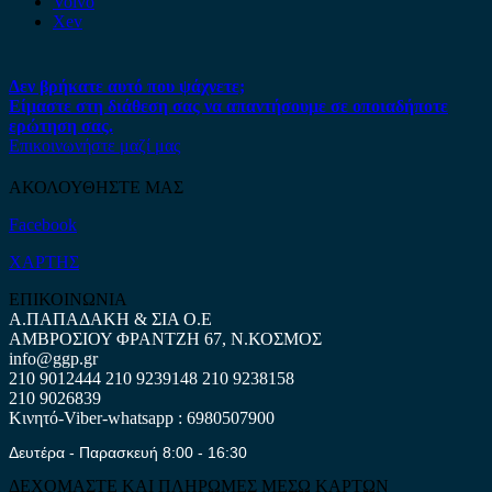
Volvo
Xev
Δεν βρήκατε αυτό που ψάχνετε;
Είμαστε στη διάθεση σας να απαντήσουμε σε οποιαδήποτε
ερώτηση σας.
Επικοινωνήστε μαζί μας
ΑΚΟΛΟΥΘΗΣΤΕ ΜΑΣ
Facebook
ΧΑΡΤΗΣ
ΕΠΙΚΟΙΝΩΝΙΑ
Α.ΠΑΠΑΔΑΚΗ & ΣΙΑ Ο.Ε
ΑΜΒΡΟΣΙΟΥ ΦΡΑΝΤΖΗ 67, Ν.ΚΟΣΜΟΣ
info@ggp.gr
210 9012444
210 9239148
210 9238158
210 9026839
Κινητό-Viber-whatsapp : 6980507900
Δευτέρα - Παρασκευή 8:00 - 16:30
ΔΕΧΟΜΑΣΤΕ ΚΑΙ ΠΛΗΡΩΜΕΣ ΜΕΣΩ ΚΑΡΤΩΝ