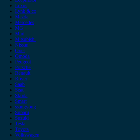
Lexus
Lynk & co
Mazda
Mercedes
MG
Mini
Mitsubishi
Nissan
Opel
Omoda
Peugeot
Porsche
Renault
Rover
Saab
Seat
Skoda
Smart
ssangyong
Subaru
Suzuki
Tesla
Toyota
Volkswagen