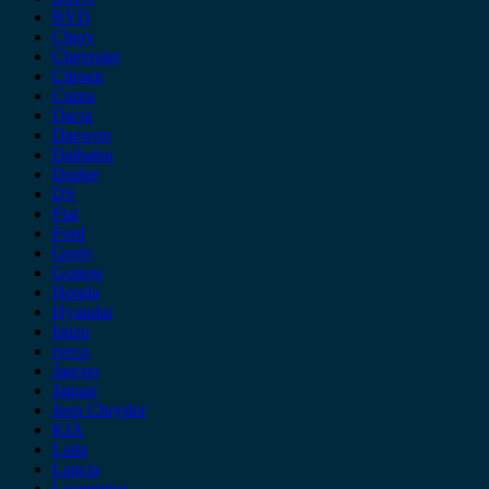
BYD
Chery
Chevrolet
Citroen
Cupra
Dacia
Daewoo
Daihatsu
Dodge
DS
Fiat
Ford
Geely
Gonow
Honda
Hyundai
Isuzu
iveco
Jaecoo
Jaguar
Jeep Chrysler
KIA
Lada
Lancia
Leapmotor