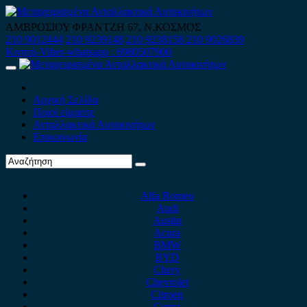
Skip
to
ΑΜΒΡΟΣΙΟΥ ΦΡΑΝΤΖΗ 67, Ν.ΚΟΣΜΟΣ
content
210 9012444
210 9239148
210 9238158
210 9026839
Κινητό-Viber-whatsapp : 6980507900
Primary
Menu
Αρχική Σελίδα
Ποιοί είμαστε
Ανταλλακτικά Αυτοκινήτων
Επικοινωνία
Alfa Romeo
Audi
Austin
Acura
BMW
BYD
Chery
Chevrolet
Citroen
Cupra