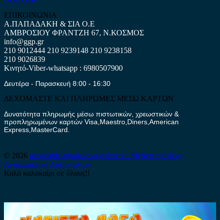
ΕΠΙΚΟΙΝΩΝΙΑ
Α.ΠΑΠΑΔΑΚΗ & ΣΙΑ Ο.Ε
ΑΜΒΡΟΣΙΟΥ ΦΡΑΝΤΖΗ 67, Ν.ΚΟΣΜΟΣ
info@ggp.gr
210 9012444
210 9239148
210 9238158
210 9026839
Κινητό-Viber-whatsapp : 6980507900
Δευτέρα - Παρασκευή 8:00 - 16:30
ΔΕΧΟΜΑΣΤΕ ΚΑΙ ΠΛΗΡΩΜΕΣ ΜΕΣΩ ΚΑΡΤΩΝ
Δυνατότητα πληρωμής μέσω πιστωτικών, χρεωστικών &
προπληρωμένων καρτών Visa,Maestro,Diners,American
Express,MasterCard.
© 2026
papadakis.antallaktika-online.eu
Μεταχειρισμένα
Ανταλλακτικά Αυτοκινήτων
Καλό καλοκαίρι σε όλους!!