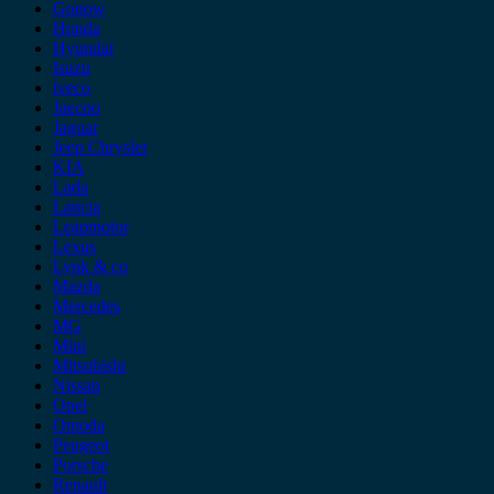
Gonow
Honda
Hyundai
Isuzu
iveco
Jaecoo
Jaguar
Jeep Chrysler
KIA
Lada
Lancia
Leapmotor
Lexus
Lynk & co
Mazda
Mercedes
MG
Mini
Mitsubishi
Nissan
Opel
Omoda
Peugeot
Porsche
Renault