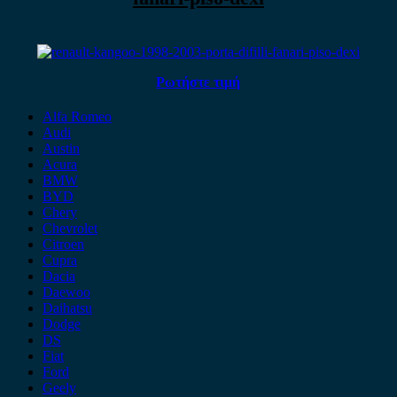
Ρωτήστε τιμή
Alfa Romeo
Audi
Austin
Acura
BMW
BYD
Chery
Chevrolet
Citroen
Cupra
Dacia
Daewoo
Daihatsu
Dodge
DS
Fiat
Ford
Geely