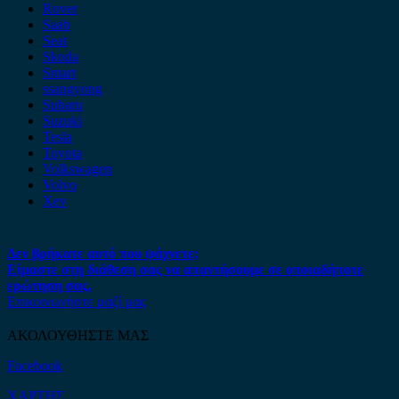
Rover
Saab
Seat
Skoda
Smart
ssangyong
Subaru
Suzuki
Tesla
Toyota
Volkswagen
Volvo
Xev
Δεν βρήκατε αυτό που ψάχνετε;
Είμαστε στη διάθεση σας να απαντήσουμε σε οποιαδήποτε
ερώτηση σας.
Επικοινωνήστε μαζί μας
ΑΚΟΛΟΥΘΗΣΤΕ ΜΑΣ
Facebook
ΧΑΡΤΗΣ