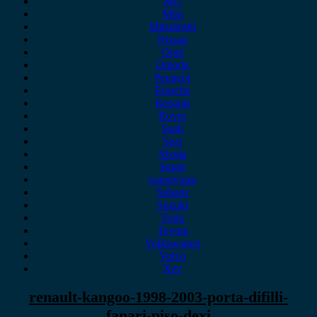
MG
Mini
Mitsubishi
Nissan
Opel
Omoda
Peugeot
Porsche
Renault
Rover
Saab
Seat
Skoda
Smart
ssangyong
Subaru
Suzuki
Tesla
Toyota
Volkswagen
Volvo
Xev
renault-kangoo-1998-2003-porta-difilli-
fanari-piso-dexi