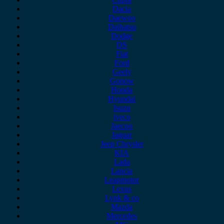
Dacia
Daewoo
Daihatsu
Dodge
DS
Fiat
Ford
Geely
Gonow
Honda
Hyundai
Isuzu
iveco
Jaecoo
Jaguar
Jeep Chrysler
KIA
Lada
Lancia
Leapmotor
Lexus
Lynk & co
Mazda
Mercedes